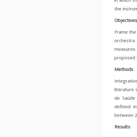
in which t
the instrum
Objective
Frame the 
orchestra
measures 
proposed t
Methods
Integrati
literature
de Saúde O
defined i
between 2
Results