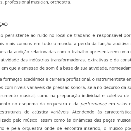
s, professional musician, orchestra.
ÇÃO
ão persistente ao ruído no local de trabalho é responsável p
ais mais comuns em todo o mundo: a perda da função auditiva (
ões da audição relacionadas com o trabalho apresentarem uma m
atividade das indústrias transformadoras, extrativas e da cons
s em que a emissão de som é a base da sua atividade, nomeadam
a formação académica e carreira profissional, o instrumentista 
s com níveis variáveis de pressão sonora, seja no decurso da s
trumento musical, como na preparação individual e coletiva de
mento no esquema da orquestra e da
performance
em salas d
estruturais de acústica variáveis. Atendendo às característi
tilizado pelo músico, assim como às dinâmicas das peças musi
rio e pela orquestra onde se encontra inserido, o músico po