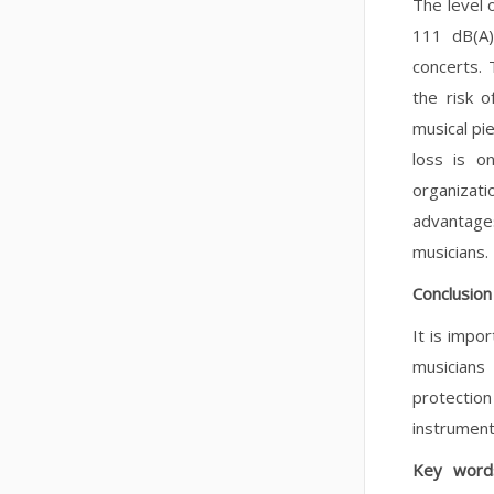
The level 
111 dB(A),
concerts. 
the risk 
musical pi
loss is o
organizat
advantage
musicians.
Conclusion
It is impor
musicians 
protecti
instrumenta
K
ey wor