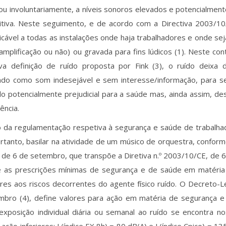
 ou involuntariamente, a níveis sonoros elevados e potencialmente
itiva. Neste seguimento, e de acordo com a Directiva 2003/10
licável a todas as instalações onde haja trabalhadores e onde se
amplificação ou não) ou gravada para fins lúdicos (1). Neste co
a definição de ruído proposta por Fink (3), o ruído deixa 
zado como som indesejável e sem interesse/informação, para 
o potencialmente prejudicial para a saúde mas, ainda assim, de
ência.
ão da regulamentação respetiva à segurança e saúde de trabalh
ortanto, basilar na atividade de um músico de orquestra, conform
de 6 de setembro, que transpõe a Diretiva n.º 2003/10/CE, de 6 
e as prescrições mínimas de segurança e de saúde em matéria
res aos riscos decorrentes do agente físico ruído. O Decreto-L
mbro (4), define valores para ação em matéria de segurança e
xposição individual diária ou semanal ao ruído se encontra nos