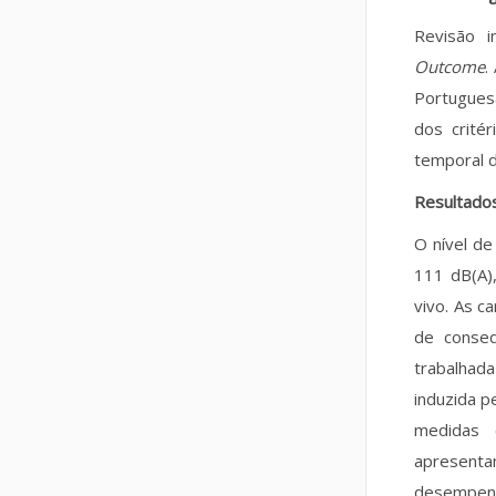
Revisão i
Outcome
.
Portuguesa
dos crité
temporal 
Resultado
O nível de
111 dB(A),
vivo. As c
de conseq
trabalhad
induzida p
medidas c
apresent
desempen