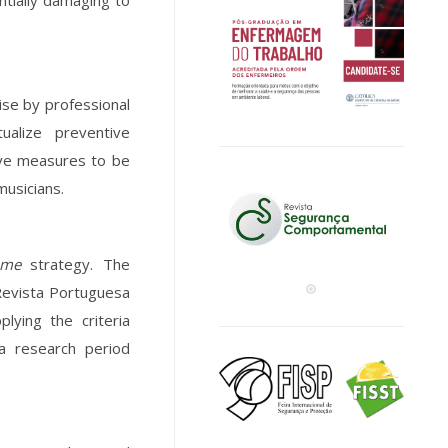
ntially damaging to
ise by professional
ualize preventive
ive measures to be
usicians.
ome
strategy. The
“Revista Portuguesa
lying the criteria
a research period