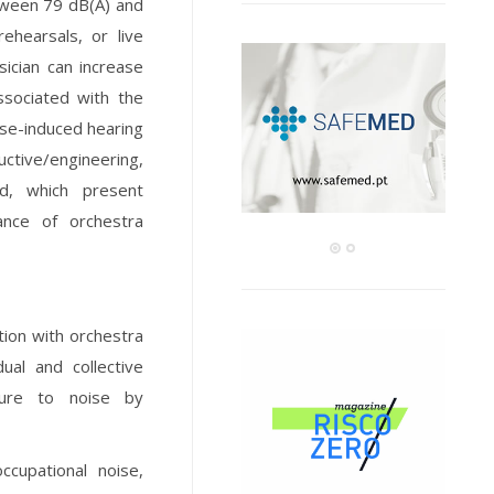
etween 79 dB(A) and
ehearsals, or live
sician can increase
ssociated with the
ise-induced hearing
ctive/engineering,
ed, which present
nce of orchestra
ntion with orchestra
dual and collective
sure to noise by
ccupational noise,