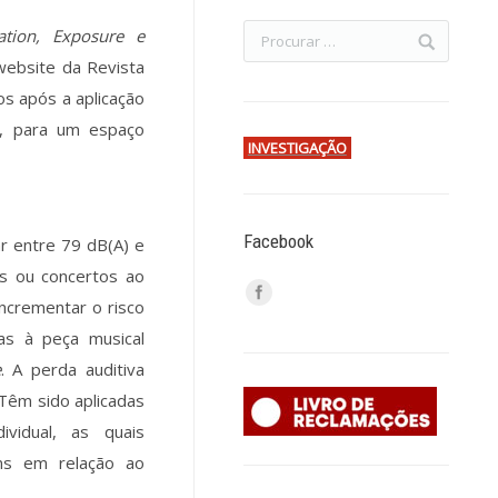
ation, Exposure e
 website da Revista
os após a aplicação
o, para um espaço
INVESTIGAÇÃO
Facebook
ar entre 79 dB(A) e
ios ou concertos ao
incrementar o risco
as à peça musical
e
. A perda auditiva
 Têm sido aplicadas
ividual, as quais
ns em relação ao