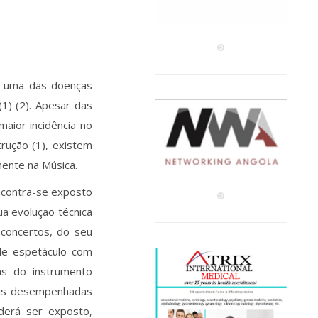
or uma das doenças
1) (2). Apesar das
aior incidência no
trução (1), existem
ente na Música.
encontra-se exposto
ua evolução técnica
 concertos, do seu
e espetáculo com
cas do instrumento
cais desempenhadas
derá ser exposto,