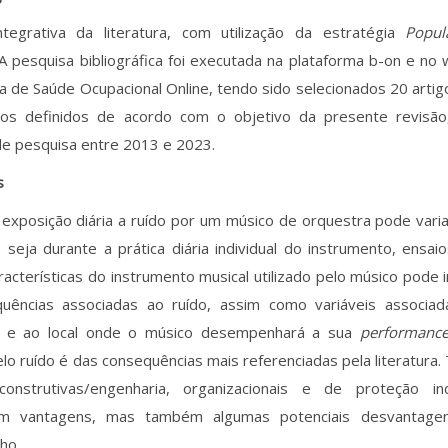
ntegrativa da literatura, com utilização da estratégia
Popul
 A pesquisa bibliográfica foi executada na plataforma b-on e no
 de Saúde Ocupacional Online, tendo sido selecionados 20 artig
rios definidos de acordo com o objetivo da presente revisã
de pesquisa entre 2013 e 2023.
s
 exposição diária a ruído por um músico de orquestra pode vari
 seja durante a prática diária individual do instrumento, ensa
aracterísticas do instrumento musical utilizado pelo músico pode 
uências associadas ao ruído, assim como variáveis associad
a e ao local onde o músico desempenhará a sua
performanc
elo ruído é das consequências mais referenciadas pela literatura.
onstrutivas/engenharia, organizacionais e de proteção ind
am vantagens, mas também algumas potenciais desvantage
ho.