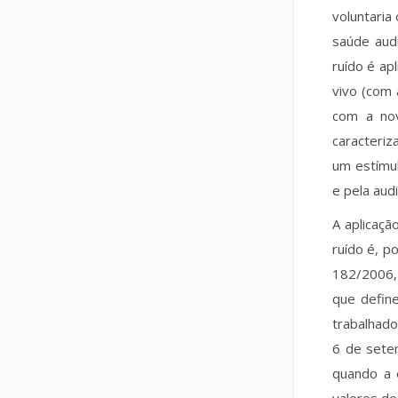
voluntaria
saúde aud
ruído é ap
vivo (com 
com a nov
caracteri
um estímul
e pela audi
A aplicaç
ruído é, p
182/2006, 
que defin
trabalhado
6 de sete
quando a e