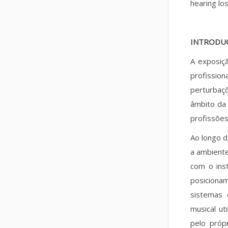
hearing los
INTRODU
A exposiç
profission
perturbaç
âmbito da 
profissõe
Ao longo d
a ambiente
com o ins
posiciona
sistemas 
musical u
pelo próp