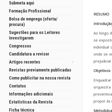
Submeta aqui
Formação Profissional
RESUMO
Bolsa de emprego (oferta/
Introduçã
procura)
Sugestões para os Leitores
Ao longo d
Investigarem
se expost
Congressos
individua
Candidatura a revisor
onde se e
prejudicial
Artigos recentes
Revistas previamente publicadas
Objetivos
Como publicitar na nossa revista
Enquadrar 
Contatos
orquestra
Informações adicionais
preventiv
propor às 
Estatísticas da Revista
Ficha técnica
Metodolog