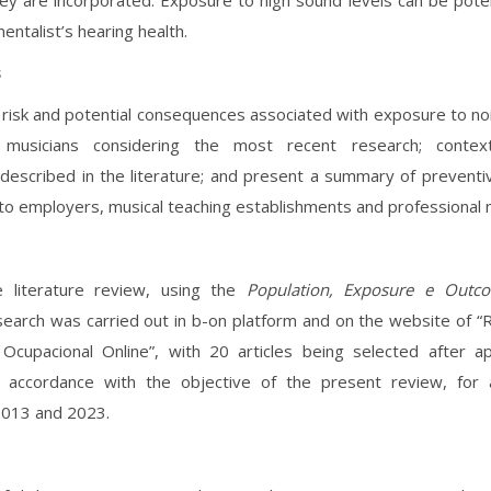
hey are incorporated. Exposure to high sound levels can be pote
entalist’s hearing health.
s
risk and potential consequences associated with exposure to no
 musicians considering the most recent research; context
described in the literature; and present a summary of prevent
o employers, musical teaching establishments and professional m
ve literature review, using the
Population, Exposure e Outc
 search was carried out in b-on platform and on the website of 
cupacional Online”, with 20 articles being selected after app
n accordance with the objective of the present review, for 
013 and 2023.