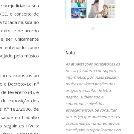
 prejudiciais à sua
/CE, o conceito de
ja tocada música ao
ntexto, e de acordo
de ser unicamente
ser entendido como
Nota
sejado pelo músico
As atualizações obrigatórias da
nossa plataforma de suporte
adores expostos ao
informático por vezes causam
e o Decreto-Lei n.º
muitas desformatações nos
artigos (tamanho de letra,
de fevereiro (4), e
negrito, sublinhado e
 de exposição dos
sobretudo a nível dos
ei n.º 182/2006, de
espaçamentos). Se consultar
um artigo que apresente estes
 saúde no trabalho
problemas por favor envie-nos
 seguintes níveis:
e-mail para o republicarmos on