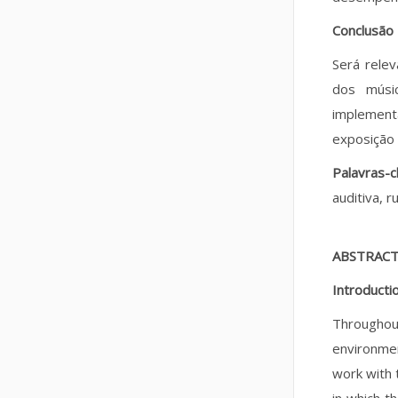
Conclusão
Será rele
dos músi
implement
exposição 
Palavras-
auditiva, r
ABSTRAC
Introducti
Throughou
environmen
work with 