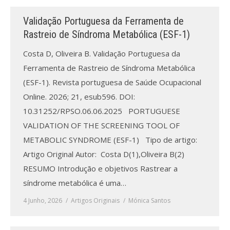
Validação Portuguesa da Ferramenta de
Processo de submissão
Rastreio de Síndroma Metabólica (ESF-1)
Submeta aqui
Costa D, Oliveira B. Validação Portuguesa da
Ferramenta de Rastreio de Síndroma Metabólica
Formação Profissional
(ESF-1). Revista portuguesa de Saúde Ocupacional
Bolsa de emprego (oferta/
Online. 2026; 21, esub596. DOI:
procura)
10.31252/RPSO.06.06.2025 PORTUGUESE
VALIDATION OF THE SCREENING TOOL OF
Sugestões para os Leitores
Investigarem
METABOLIC SYNDROME (ESF-1) Tipo de artigo:
Artigo Original Autor: Costa D(1),Oliveira B(2)
Congressos
RESUMO Introdução e objetivos Rastrear a
síndrome metabólica é uma…
Candidatura a revisor
4 Junho, 2026
Artigos Originais
Mónica Santos
Artigos recentes