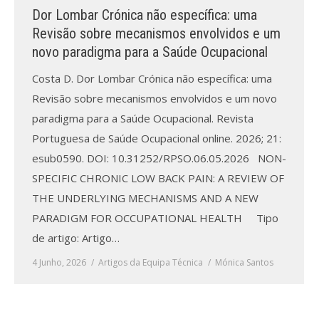
Revistas previamente publicadas
Dor Lombar Crónica não específica: uma
Revisão sobre mecanismos envolvidos e um
Como publicitar na nossa revista
novo paradigma para a Saúde Ocupacional
Contatos
Costa D. Dor Lombar Crónica não específica: uma
Revisão sobre mecanismos envolvidos e um novo
Informações adicionais
paradigma para a Saúde Ocupacional. Revista
Estatísticas da Revista
Portuguesa de Saúde Ocupacional online. 2026; 21:
esub0590. DOI: 10.31252/RPSO.06.05.2026 NON-
Ficha técnica
SPECIFIC CHRONIC LOW BACK PAIN: A REVIEW OF
THE UNDERLYING MECHANISMS AND A NEW
PARADIGM FOR OCCUPATIONAL HEALTH Tipo
de artigo: Artigo…
4 Junho, 2026
Artigos da Equipa Técnica
Mónica Santos