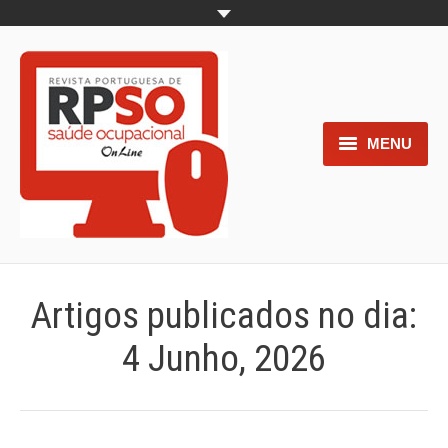
MENU
Home
Objetivos
Áreas de interesse
Artigos publicados no dia:
Trabalhos aceites para submissão
4 Junho, 2026
Normas para os autores
Documentos necessários à
submissão