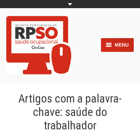
MENU
Home
Objetivos
Áreas de interesse
Artigos com a palavra-
Trabalhos aceites para submissão
chave:
saúde do
Normas para os autores
trabalhador
Documentos necessários à
submissão