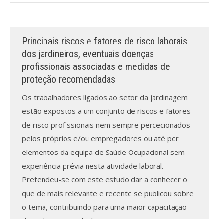
Processo de submissão
Principais riscos e fatores de risco laborais
Submeta aqui
dos jardineiros, eventuais doenças
profissionais associadas e medidas de
Formação Profissional
proteção recomendadas
Bolsa de emprego (oferta/
Os trabalhadores ligados ao setor da jardinagem
procura)
estão expostos a um conjunto de riscos e fatores
Sugestões para os Leitores
de risco profissionais nem sempre percecionados
Investigarem
pelos próprios e/ou empregadores ou até por
elementos da equipa de Saúde Ocupacional sem
Congressos
experiência prévia nesta atividade laboral.
Candidatura a revisor
Pretendeu-se com este estudo dar a conhecer o
que de mais relevante e recente se publicou sobre
Artigos recentes
o tema, contribuindo para uma maior capacitação