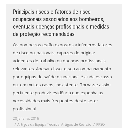
Principais riscos e fatores de risco
Processo de submissão
ocupacionais associados aos bombeiros,
eventuais doenças profissionais e medidas
Submeta aqui
de proteção recomendadas
Formação Profissional
Os bombeiros estão expostos a inúmeros fatores
Bolsa de emprego (oferta/
de risco ocupacionais, capazes de originar
procura)
acidentes de trabalho ou doenças profissionais
relevantes. Apesar disso, o seu acompanhamento
Sugestões para os Leitores
Investigarem
por equipas de saúde ocupacional é ainda escasso
ou, em muitos casos, inexistente. Torna-se assim
Congressos
pertinente produzir evidência que exponha as
necessidades mais frequentes deste setor
Candidatura a revisor
profissional.
Artigos recentes
20 Janeiro, 2016
Artigos da Equipa Técnica
,
Artigos de Revisão
RPSO