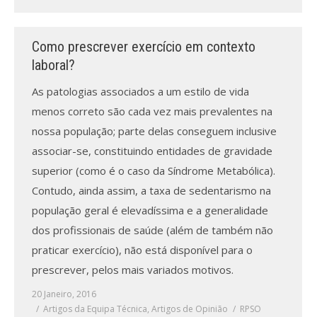
Revistas previamente publicadas
Como publicitar na nossa revista
Como prescrever exercício em contexto
laboral?
Contatos
As patologias associados a um estilo de vida
Informações adicionais
menos correto são cada vez mais prevalentes na
nossa população; parte delas conseguem inclusive
Estatísticas da Revista
associar-se, constituindo entidades de gravidade
Ficha técnica
superior (como é o caso da Síndrome Metabólica).
Contudo, ainda assim, a taxa de sedentarismo na
população geral é elevadíssima e a generalidade
dos profissionais de saúde (além de também não
praticar exercício), não está disponível para o
prescrever, pelos mais variados motivos.
20 Janeiro, 2016
Artigos da Equipa Técnica
,
Artigos de Opinião
RPSO