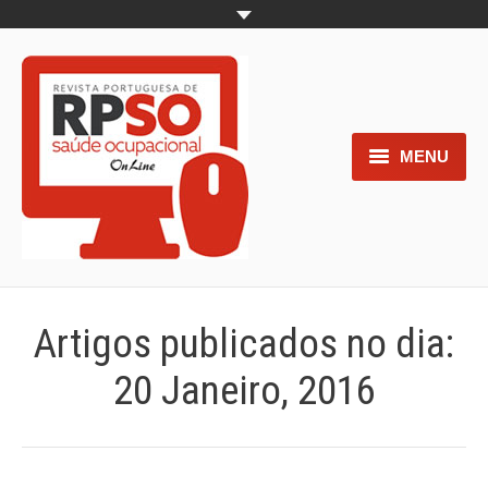
MENU
Home
Objetivos
Áreas de interesse
Artigos publicados no dia:
Trabalhos aceites para submissão
20 Janeiro, 2016
Normas para os autores
Documentos necessários à
submissão