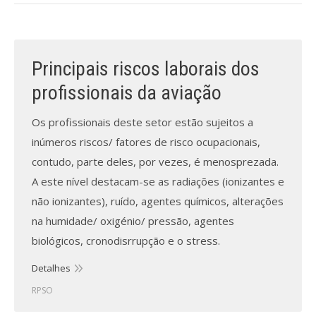
Processo de submissão
Principais riscos laborais dos
Submeta aqui
profissionais da aviação
Formação Profissional
Os profissionais deste setor estão sujeitos a
Bolsa de emprego (oferta/
inúmeros riscos/ fatores de risco ocupacionais,
procura)
contudo, parte deles, por vezes, é menosprezada.
Sugestões para os Leitores
A este nível destacam-se as radiações (ionizantes e
Investigarem
não ionizantes), ruído, agentes químicos, alterações
na humidade/ oxigénio/ pressão, agentes
Congressos
biológicos, cronodisrrupção e o stress.
Candidatura a revisor
Detalhes
Artigos recentes
RPSO