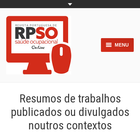
MENU
Home
Objetivos
Áreas de interesse
Resumos de trabalhos
Trabalhos aceites para submissão
publicados ou divulgados
Normas para os autores
noutros contextos
Documentos necessários à
submissão