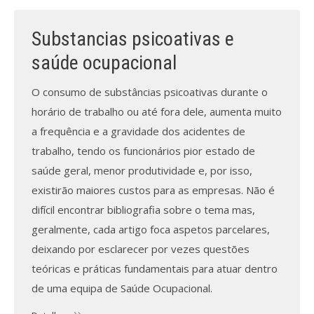
Revistas previamente publicadas
Substancias psicoativas e
Como publicitar na nossa revista
saúde ocupacional
Contatos
O consumo de substâncias psicoativas durante o
Informações adicionais
horário de trabalho ou até fora dele, aumenta muito
a frequência e a gravidade dos acidentes de
Estatísticas da Revista
trabalho, tendo os funcionários pior estado de
Ficha técnica
saúde geral, menor produtividade e, por isso,
existirão maiores custos para as empresas. Não é
difícil encontrar bibliografia sobre o tema mas,
geralmente, cada artigo foca aspetos parcelares,
deixando por esclarecer por vezes questões
teóricas e práticas fundamentais para atuar dentro
de uma equipa de Saúde Ocupacional.