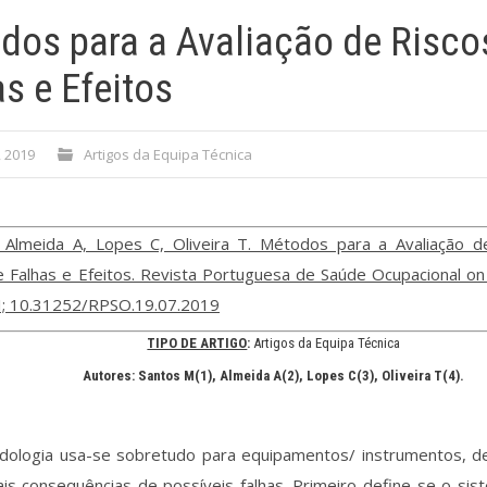
dos para a Avaliação de Risco
s e Efeitos
, 2019
Artigos da Equipa Técnica
 Almeida A, Lopes C, Oliveira T. Métodos para a Avaliação d
Falhas e Efeitos. Revista Portuguesa de Saúde Ocupacional on 
OI; 10.31252/RPSO.19.07.2019
TIPO DE ARTIGO
:
Artigos da Equipa Técnica
Autores: Santos M(1)
, Almeida A(2), Lopes C(3), Oliveira T(4)
.
dologia usa-se sobretudo para equipamentos/ instrumentos, de
is consequências de possíveis falhas. Primeiro define-se o sis