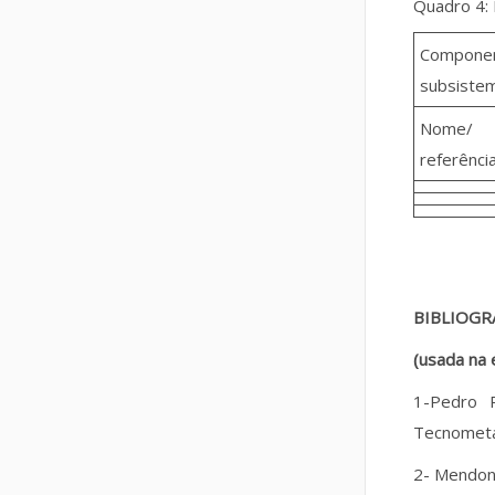
Quadro 4: 
Componen
subsiste
Nome/
referênci
BIBLIOGR
(usada na 
1-Pedro R
Tecnometal
2- Mendonç