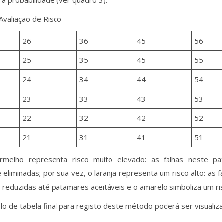
a probabilidade (ver quadro 3).
Avaliação de Risco
26
36
45
56
25
35
45
55
24
34
44
54
23
33
43
53
22
32
42
52
21
31
41
51
rmelho representa risco muito elevado: as falhas neste 
 eliminadas; por sua vez, o laranja representa um risco alto: as f
reduzidas até patamares aceitáveis e o amarelo simboliza um ri
 de tabela final para registo deste método poderá ser visualiz