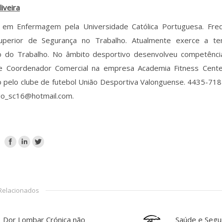
iveira
o em Enfermagem pela Universidade Católica Portuguesa. Fre
uperior de Segurança no Trabalho. Atualmente exerce a t
o do Trabalho. No âmbito desportivo desenvolveu competência
e Coordenador Comercial na empresa Academia Fitness Cent
o pelo clube de futebol União Desportiva Valonguense. 4435-71
ago_sc16@hotmail.com.
 Relacionados
Dor Lombar Crónica não
Saúde e Segu