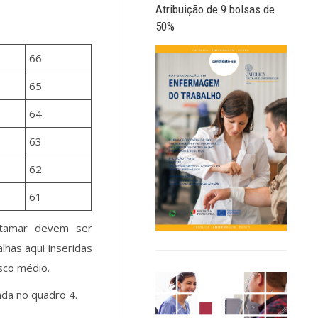
Atribuição de 9 bolsas de
50%
66
65
64
63
62
61
patamar devem ser
alhas aqui inseridas
sco médio.
ada no quadro 4.