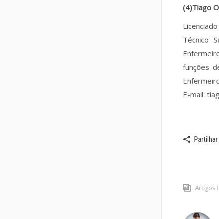
(4)Tiago Ol
Licenciad
Técnico S
Enfermeir
funções d
Enfermeir
E-mail: ti
Partilhar
Artigos