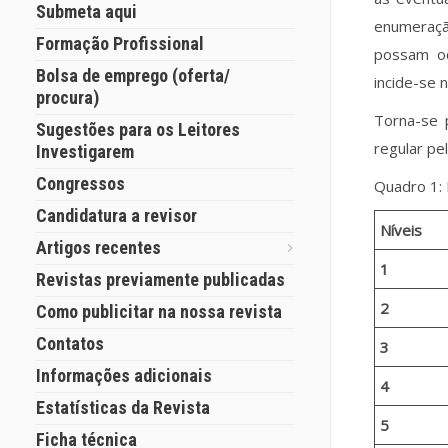
Submeta aqui
enumeraçã
Formação Profissional
possam oc
Bolsa de emprego (oferta/
incide-se 
procura)
Torna-se 
Sugestões para os Leitores
regular pe
Investigarem
Congressos
Quadro 1: 
Candidatura a revisor
Níveis
Artigos recentes
1
Revistas previamente publicadas
2
Como publicitar na nossa revista
Contatos
3
Informações adicionais
4
Estatísticas da Revista
5
Ficha técnica