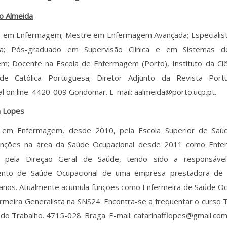
o Almeida
 em Enfermagem; Mestre em Enfermagem Avançada; Especiali
ria; Pós-graduado em Supervisão Clínica e em Sistemas 
m; Docente na Escola de Enfermagem (Porto), Instituto da Ci
ade Católica Portuguesa; Diretor Adjunto da Revista Por
l on line. 4420-009 Gondomar. E-mail: aalmeida@porto.ucp.pt.
a Lopes
a em Enfermagem, desde 2010, pela Escola Superior de Saú
unções na área da Saúde Ocupacional desde 2011 como Enfer
da pela Direção Geral de Saúde, tendo sido a responsáve
nto de Saúde Ocupacional de uma empresa prestadora de s
 anos. Atualmente acumula funções como Enfermeira de Saúde Oc
meira Generalista na SNS24. Encontra-se a frequentar o curso T
do Trabalho. 4715-028. Braga. E-mail: catarinafflopes@gmail.co