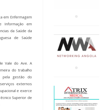
sta em Enfermagem
de Informação em
ências da Saúde da
tuguesa de Saúde
de Vale do Ave. A
meira do trabalho
l pela gestão do
erviços externos
upacional e exerce
écnico Superior de
m