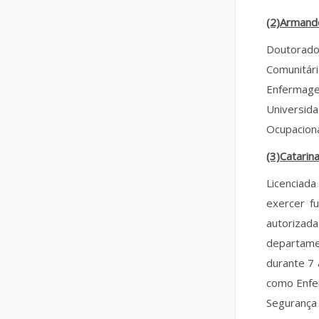
(2)Armand
Doutorado
Comunitá
Enfermage
Universid
Ocupaciona
(3)Catarin
Licenciad
exercer f
autoriza
departame
durante 7
como Enfer
Segurança 