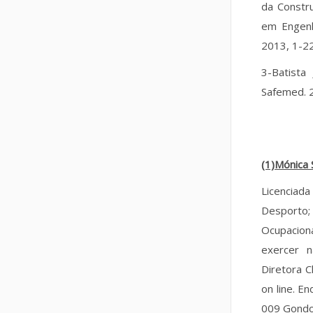
da Constru
em Engenh
2013, 1-2
3-Batista
Safemed. 2
(1)Mónica 
Licenciad
Desporto;
Ocupacion
exercer n
Diretora C
on line. E
009 Gondo