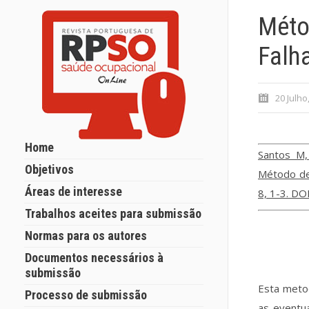
Méto
Falha
20 Julho
Home
Santos M,
Objetivos
Método de 
Áreas de interesse
8, 1-3. D
Trabalhos aceites para submissão
Normas para os autores
Documentos necessários à
submissão
Esta meto
Processo de submissão
as eventua