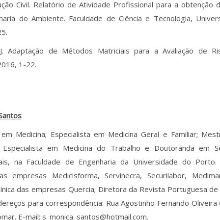
ção Civil. Relatório de Atividade Profissional para a obtenção
aria do Ambiente. Faculdade de Ciência e Tecnologia, Univer
25.
 J. Adaptação de Métodos Matriciais para a Avaliação de Ris
016, 1-22.
Santos
a em Medicina; Especialista em Medicina Geral e Familiar; Mes
 Especialista em Medicina do Trabalho e Doutoranda em S
ais, na Faculdade de Engenharia da Universidade do Porto
as empresas Medicisforma, Servinecra, Securilabor, Medima
línica das empresas Quercia; Diretora da Revista Portuguesa de
ndereços para correspondência: Rua Agostinho Fernando Oliveira
mar. E-mail: s_monica_santos@hotmail.com.