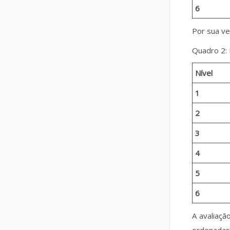
6
Por sua ve
Quadro 2: 
Nível
1
2
3
4
5
6
A avaliaçã