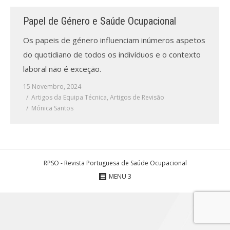
Papel de Género e Saúde Ocupacional
Processo de submissão
Os papeis de género influenciam inúmeros aspetos
Submeta aqui
do quotidiano de todos os indivíduos e o contexto
laboral não é exceção.
Formação Profissional
15 Novembro, 2024
Bolsa de emprego (oferta/
Artigos da Equipa Técnica
,
Artigos de Revisão
procura)
Mónica Santos
Sugestões para os Leitores
Investigarem
Congressos
RPSO - Revista Portuguesa de Saúde Ocupacional
MENU 3
Candidatura a revisor
Artigos recentes