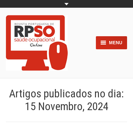
MENU
Home
Objetivos
Áreas de interesse
Artigos publicados no dia:
Trabalhos aceites para submissão
15 Novembro, 2024
Normas para os autores
Documentos necessários à
submissão