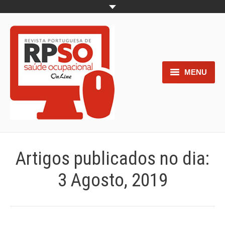
MENU
Home
Objetivos
Áreas de interesse
Artigos publicados no dia:
Trabalhos aceites para submissão
3 Agosto, 2019
Normas para os autores
Documentos necessários à
submissão