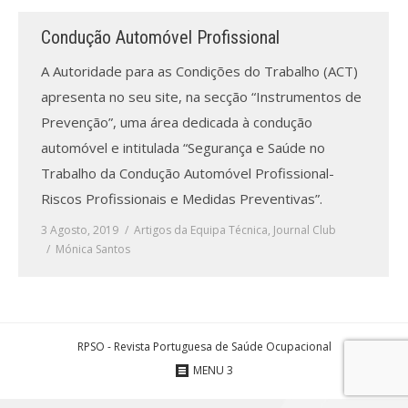
Condução Automóvel Profissional
Processo de submissão
A Autoridade para as Condições do Trabalho (ACT)
Submeta aqui
apresenta no seu site, na secção “Instrumentos de
Prevenção”, uma área dedicada à condução
Formação Profissional
automóvel e intitulada “Segurança e Saúde no
Bolsa de emprego (oferta/
Trabalho da Condução Automóvel Profissional-
procura)
Riscos Profissionais e Medidas Preventivas”.
Sugestões para os Leitores
3 Agosto, 2019
Artigos da Equipa Técnica
,
Journal Club
Investigarem
Mónica Santos
Congressos
Candidatura a revisor
RPSO - Revista Portuguesa de Saúde Ocupacional
Artigos recentes
MENU 3