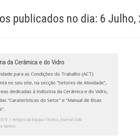
gos publicados no dia:
6 Julho,
ria da Cerâmica e do Vidro
ridade para as Condições do Trabalho (ACT)
ta no seu site, na secção “Setores de Atividade”,
reas dedicadas à Indústria da Cerâmica e do Vidro,
adas “Caraterísticas do Setor” e “Manual de Boas
s”.
 2019
Artigos da Equipa Técnica
,
Journal Club
a Santos