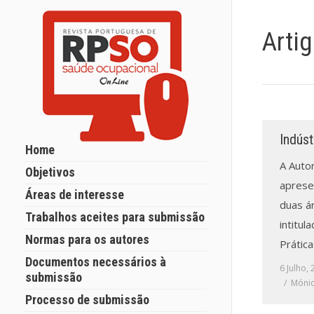
Arti
Indúst
Home
A Auto
Objetivos
apresen
Áreas de interesse
duas á
Trabalhos aceites para submissão
intitul
Normas para os autores
Prática
Documentos necessários à
6 Julho,
submissão
Mónic
Processo de submissão