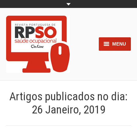
MENU
Home
Objetivos
Áreas de interesse
Artigos publicados no dia:
Trabalhos aceites para submissão
26 Janeiro, 2019
Normas para os autores
Documentos necessários à
submissão