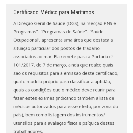
Certificado Médico para Marítimos
Processo de submissão
A Direção Geral de Saúde (DGS), na “secção PNS e
Submeta aqui
Programas”- “Programas de Saúde”- “Saúde
Ocupacional”, apresenta uma área que destaca a
Formação Profissional
situação particular dos postos de trabalho
Bolsa de emprego (oferta/
associados ao mar. Ela remete para a Portaria nº
procura)
101/2017, de 7 de março, ainda que realce quais
são os requisitos para a emissão deste certificado,
Sugestões para os Leitores
Investigarem
qual o modelo próprio para classificar a aptidão,
quais as condições que o médico deve reunir para
Congressos
fazer estes exames (indicando também a lista de
médicos autorizados para esse efeito, por zona do
Candidatura a revisor
país), bem como listagem dos instrumentos/
Artigos recentes
utensílios para a avaliação física e psíquica destes
trabalhadores.