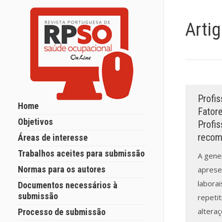
Arti
Profis
Home
Fator
Objetivos
Profi
recom
Áreas de interesse
Trabalhos aceites para submissão
A gene
Normas para os autores
apresen
labora
Documentos necessários à
submissão
repetit
altera
Processo de submissão