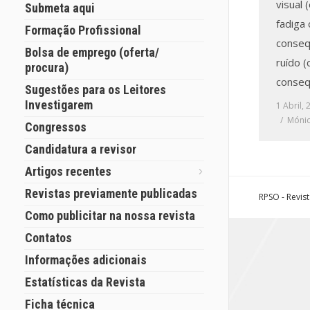
visual 
Submeta aqui
fadiga
Formação Profissional
conseq
Bolsa de emprego (oferta/
ruído 
procura)
consequ
Sugestões para os Leitores
Investigarem
1 Abril,
Mónic
Congressos
Candidatura a revisor
Artigos recentes
Revistas previamente publicadas
RPSO - Revis
Como publicitar na nossa revista
Contatos
Informações adicionais
Estatísticas da Revista
Ficha técnica