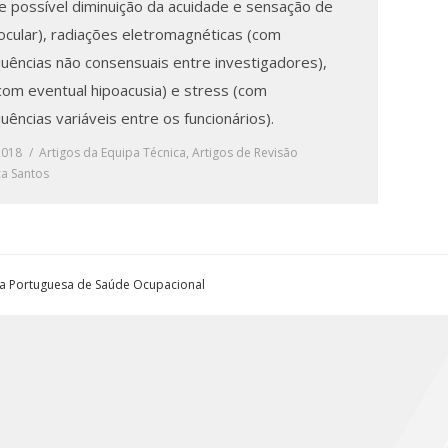
(e possível diminuição da acuidade e sensação de
 ocular), radiações eletromagnéticas (com
uências não consensuais entre investigadores),
(com eventual hipoacusia) e stress (com
ências variáveis entre os funcionários).
 2018
Artigos da Equipa Técnica
,
Artigos de Revisão
a Santos
ta Portuguesa de Saúde Ocupacional