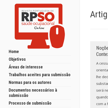
Arti
Noçõe
Home
Conte
Objetivos
A cessa
Áreas de interesse
orienta
Trabalhos aceites para submissão
lhe de
Normas para os autores
substan
Documentos necessários à
será n
submissão
quando
Processo de submissão
com a f