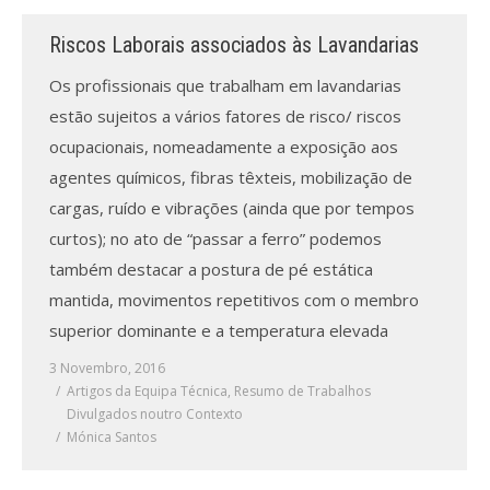
Riscos Laborais associados às Lavandarias
Processo de submissão
Os profissionais que trabalham em lavandarias
Submeta aqui
estão sujeitos a vários fatores de risco/ riscos
ocupacionais, nomeadamente a exposição aos
Formação Profissional
agentes químicos, fibras têxteis, mobilização de
Bolsa de emprego (oferta/
cargas, ruído e vibrações (ainda que por tempos
procura)
curtos); no ato de “passar a ferro” podemos
também destacar a postura de pé estática
Sugestões para os Leitores
Investigarem
mantida, movimentos repetitivos com o membro
superior dominante e a temperatura elevada
Congressos
3 Novembro, 2016
Artigos da Equipa Técnica
Candidatura a revisor
,
Resumo de Trabalhos
Divulgados noutro Contexto
Mónica Santos
Artigos recentes