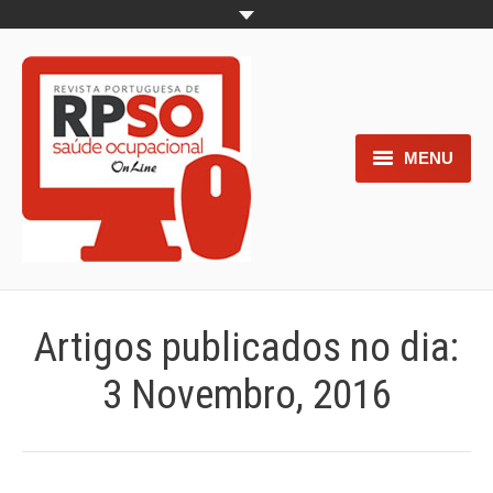
MENU
Home
Objetivos
Áreas de interesse
Artigos publicados no dia:
Trabalhos aceites para submissão
3 Novembro, 2016
Normas para os autores
Documentos necessários à
submissão