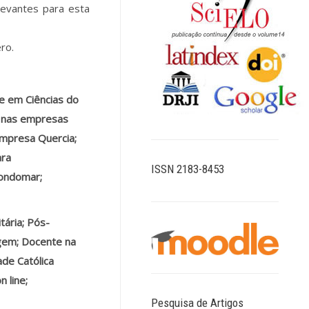
levantes para esta
ro.
re em Ciências do
r nas empresas
 empresa Quercia;
ara
ISSN 2183-8453
Gondomar;
ária; Pós-
gem; Docente na
ade Católica
 line;
Pesquisa de Artigos