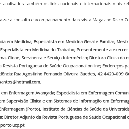
analisados também os links nacionais e internacionais mais re
-se a consulta e acompanhamento da revista Magazine Risco Ze
ada em Medicina; Especialista em Medicina Geral e Familiar; Mest
Especialista em Medicina do Trabalho; Presentemente a exerce
ma, Clinae, Servinecra e Serviço Intermédico; Diretora Clínica da
a Revista Portuguesa de Saúde Ocupacional on line; Endereços p
dência: Rua Agostinho Fernando Oliveira Guedes, 42 4420-009 
santos@hotmail.com.
 em Enfermagem Avançada; Especialista em Enfermagem Comunit
em Supervisão Clínica e em Sistemas de Informação em Enferma
Enfermagem (Porto), Instituto da Ciências da Saúde da Universid
; Diretor Adjunto da Revista Portuguesa de Saúde Ocupacional on
orto.ucp.pt.