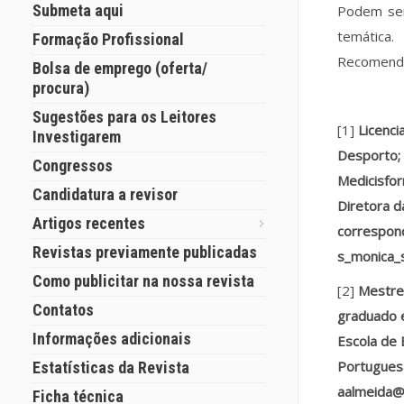
Submeta aqui
Podem ser 
temática.
Formação Profissional
Recomenda
Bolsa de emprego (oferta/
procura)
Sugestões para os Leitores
[1]
Licenci
Investigarem
Desporto; 
Congressos
Medicisfor
Candidatura a revisor
Diretora d
Artigos recentes
correspon
Revistas previamente publicadas
s_monica_
Como publicitar na nossa revista
[2]
Mestre
Contatos
graduado 
Informações adicionais
Escola de 
Portuguesa
Estatísticas da Revista
aalmeida@p
Ficha técnica