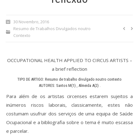
Processo de submissão
30 Novembro, 2016
Submeta aqui
Resumo de Trabalhos Divulgados noutro
Contexto
Formação Profissional
Bolsa de emprego (oferta/
OCCUPATIONAL HEALTH APPLIED TO CIRCUS ARTISTS –
procura)
a brief reflection
Sugestões para os Leitores
TIPO DE ARTIGO: Resumo de trabalho divulgado noutro contexto
Investigarem
AUTORES: Santos M(1) , Almeida A(2) .
Para além de os artistas circenses estarem sujeitos a
Congressos
inúmeros riscos laborais, classicamente, estes não
Candidatura a revisor
costumam usufruir dos serviços de uma equipa de Saúde
Ocupacional e a bibliografia sobre o tema é muito escassa
Artigos recentes
e parcelar.