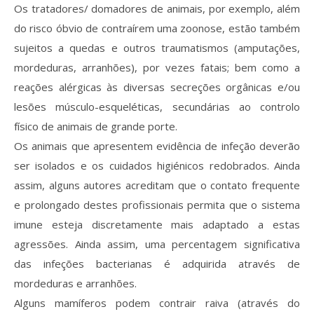
Revistas previamente publicadas
Os tratadores/ domadores de animais, por exemplo, além
do risco óbvio de contraírem uma zoonose, estão também
Como publicitar na nossa revista
sujeitos a quedas e outros traumatismos (amputações,
Contatos
mordeduras, arranhões), por vezes fatais; bem como a
reações alérgicas às diversas secreções orgânicas e/ou
Informações adicionais
lesões músculo-esqueléticas, secundárias ao controlo
físico de animais de grande porte.
Estatísticas da Revista
Os animais que apresentem evidência de infeção deverão
Ficha técnica
ser isolados e os cuidados higiénicos redobrados. Ainda
assim, alguns autores acreditam que o contato frequente
e prolongado destes profissionais permita que o sistema
imune esteja discretamente mais adaptado a estas
agressões. Ainda assim, uma percentagem significativa
das infeções bacterianas é adquirida através de
mordeduras e arranhões.
Alguns mamíferos podem contrair raiva (através do