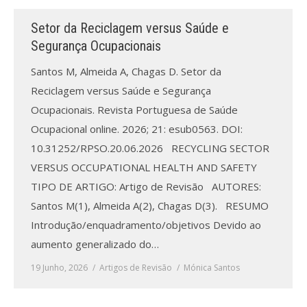
Setor da Reciclagem versus Saúde e
Processo de submissão
Segurança Ocupacionais
Submeta aqui
Santos M, Almeida A, Chagas D. Setor da
Reciclagem versus Saúde e Segurança
Formação Profissional
Ocupacionais. Revista Portuguesa de Saúde
Bolsa de emprego (oferta/
Ocupacional online. 2026; 21: esub0563. DOI:
procura)
10.31252/RPSO.20.06.2026 RECYCLING SECTOR
VERSUS OCCUPATIONAL HEALTH AND SAFETY
Sugestões para os Leitores
Investigarem
TIPO DE ARTIGO: Artigo de Revisão AUTORES:
Santos M(1), Almeida A(2), Chagas D(3). RESUMO
Congressos
Introdução/enquadramento/objetivos Devido ao
aumento generalizado do…
Candidatura a revisor
19 Junho, 2026
Artigos de Revisão
Mónica Santos
Artigos recentes