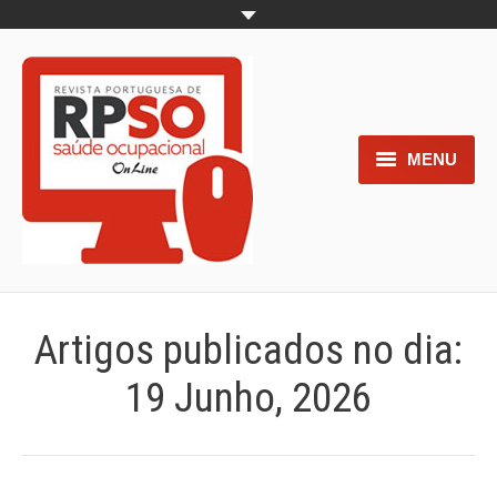
MENU
Home
Objetivos
Áreas de interesse
Artigos publicados no dia:
Trabalhos aceites para submissão
19 Junho, 2026
Normas para os autores
Documentos necessários à
submissão