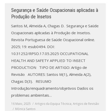
Segurança e Saúde Ocupacionais aplicadas à
Processo de submissão
Produção de Insetos
Submeta aqui
Santos M, Almeida A, Chagas D. Segurança e Saúde
Ocupacionais aplicadas à Produção de Insetos.
Formação Profissional
Revista Portuguesa de Saúde Ocupacional online.
Bolsa de emprego (oferta/
2025; 19: esub0494. DOI:
procura)
10.31252/RPSO.17.05.2025 OCCUPATIONAL
HEALTH AND SAFETY APPLIED TO INSECT
Sugestões para os Leitores
Investigarem
PRODUCTION TIPO DE ARTIGO: Artigo de
Revisão AUTORES: Santos M(1), Almeida A(2),
Congressos
Chagas D(3). RESUMO
Introdução/enquadramento/objetivos Dados os
Candidatura a revisor
problemas ambientais…
Artigos recentes
16 Maio, 2025
Artigos da Equipa Técnica
,
Artigos de Revisão
Mónica Santos