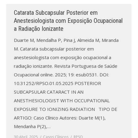
Catarata Subcapsular Posterior em
Processo de submissão
Anestesiologista com Exposição Ocupacional
a Radiação Ionizante
Submeta aqui
Duarte M, Mendalha P, Pina J, Almeida M, Miranda
Formação Profissional
M. Catarata subcapsular posterior em
Bolsa de emprego (oferta/
anestesiologista com exposição ocupacional a
procura)
radiação ionizante. Revista Portuguesa de Saúde
Ocupacional online. 2025; 19: esub0531. DOI:
Sugestões para os Leitores
Investigarem
10.31252/RPSO.01.05.2025 POSTERIOR
SUBCAPSULAR CATARACT IN AN
Congressos
ANESTHESIOLOGIST WITH OCCUPATIONAL
EXPOSURE TO IONIZING RADIATION TIPO DE
Candidatura a revisor
ARTIGO: Caso Clínico Autores: Duarte M(1),
Artigos recentes
Mendanha P(2),…
30 Abril, 2025
Casos Clínicos
RPSO