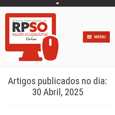
MENU
Home
Objetivos
Áreas de interesse
Artigos publicados no dia:
Trabalhos aceites para submissão
30 Abril, 2025
Normas para os autores
Documentos necessários à
submissão