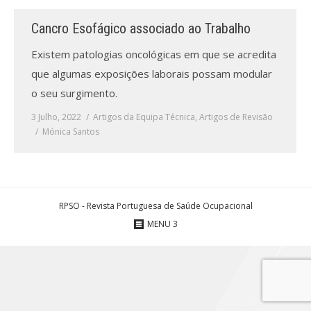
Cancro Esofágico associado ao Trabalho
Processo de submissão
Existem patologias oncológicas em que se acredita
Submeta aqui
que algumas exposições laborais possam modular
o seu surgimento.
Formação Profissional
3 Julho, 2022
Artigos da Equipa Técnica
,
Artigos de Revisão
Bolsa de emprego (oferta/
Mónica Santos
procura)
Sugestões para os Leitores
Investigarem
RPSO - Revista Portuguesa de Saúde Ocupacional
Congressos
MENU 3
Candidatura a revisor
Artigos recentes