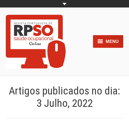
MENU
Home
Objetivos
Áreas de interesse
Artigos publicados no dia:
Trabalhos aceites para submissão
3 Julho, 2022
Normas para os autores
Documentos necessários à
submissão