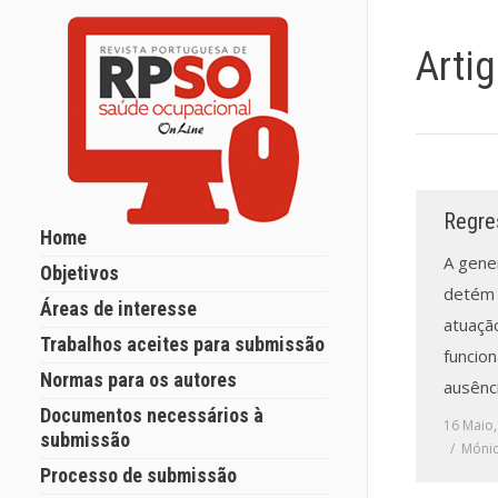
Arti
Regre
Home
A gene
Objetivos
detém 
Áreas de interesse
atuaçã
Trabalhos aceites para submissão
funcio
Normas para os autores
ausênci
Documentos necessários à
16 Maio,
submissão
Mónic
Processo de submissão