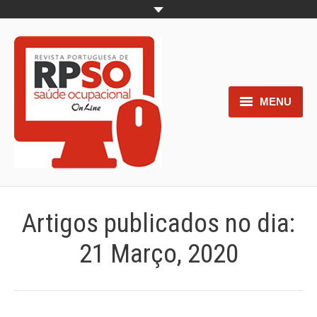
MENU
Home
Objetivos
Áreas de interesse
Artigos publicados no dia:
Trabalhos aceites para submissão
21 Março, 2020
Normas para os autores
Documentos necessários à
submissão