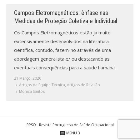
Campos Eletromagnéticos: ênfase nas
Processo de submissão
Medidas de Proteção Coletiva e Individual
Submeta aqui
Os Campos Eletromagnéticos estão já muito
extensivamente desenvolvidos na literatura
Formação Profissional
científica, contudo, fazem-no através de uma
Bolsa de emprego (oferta/
abordagem generalista e/ ou destacando as
procura)
eventuais consequências para a saúde humana.
Sugestões para os Leitores
21 Março, 2020
Investigarem
Artigos da Equipa Técnica
,
Artigos de Revisão
Mónica Santos
Congressos
Candidatura a revisor
RPSO - Revista Portuguesa de Saúde Ocupacional
Artigos recentes
MENU 3