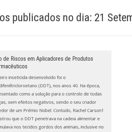
gos publicados no dia:
21 Setem
o de Riscos em Aplicadores de Produtos
armacêuticos
iro inseticida desenvolvido foi o
difeniltricloroetano (DDT), nos anos 40. Na época,
resentado como a solução para o controlo de todas
gas, sem efeitos negativos, sendo o seu criador
dor de um Prémio Nobel. Contudo, Rachel Carson1
trou que o DDT penetrava na cadeia alimentar e
mulava nos tecidos gordos dos animais, inclusive no