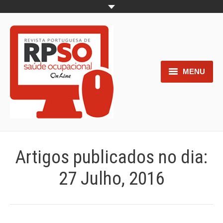
MENU
Home
Objetivos
Áreas de interesse
Artigos publicados no dia:
Trabalhos aceites para submissão
27 Julho, 2016
Normas para os autores
Documentos necessários à
submissão