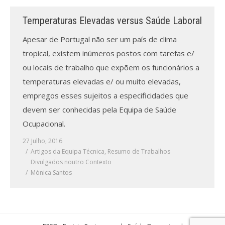
Temperaturas Elevadas versus Saúde Laboral
Processo de submissão
Apesar de Portugal não ser um país de clima
Submeta aqui
tropical, existem inúmeros postos com tarefas e/
ou locais de trabalho que expõem os funcionários a
Formação Profissional
temperaturas elevadas e/ ou muito elevadas,
Bolsa de emprego (oferta/
empregos esses sujeitos a especificidades que
procura)
devem ser conhecidas pela Equipa de Saúde
Ocupacional.
Sugestões para os Leitores
Investigarem
27 Julho, 2016
Artigos da Equipa Técnica
,
Resumo de Trabalhos
Congressos
Divulgados noutro Contexto
Mónica Santos
Candidatura a revisor
Artigos recentes