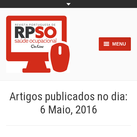
MENU
Home
Objetivos
Áreas de interesse
Artigos publicados no dia:
Trabalhos aceites para submissão
6 Maio, 2016
Normas para os autores
Documentos necessários à
submissão