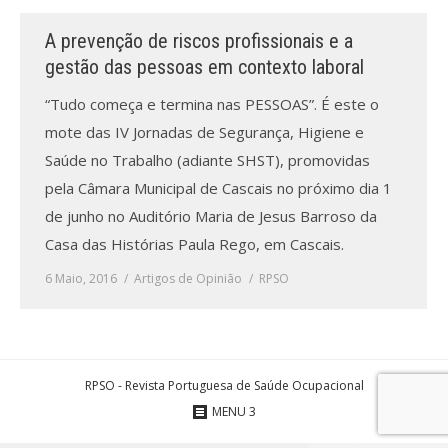
A prevenção de riscos profissionais e a
Processo de submissão
gestão das pessoas em contexto laboral
Submeta aqui
“Tudo começa e termina nas PESSOAS”. É este o
mote das IV Jornadas de Segurança, Higiene e
Formação Profissional
Saúde no Trabalho (adiante SHST), promovidas
Bolsa de emprego (oferta/
pela Câmara Municipal de Cascais no próximo dia 1
procura)
de junho no Auditório Maria de Jesus Barroso da
Casa das Histórias Paula Rego, em Cascais.
Sugestões para os Leitores
Investigarem
6 Maio, 2016
Artigos de Opinião
RPSO
Congressos
Candidatura a revisor
RPSO - Revista Portuguesa de Saúde Ocupacional
Artigos recentes
MENU 3