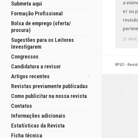
a inúm
Submeta aqui
e/ ou 
Formação Profissional
revisão
Bolsa de emprego (oferta/
pertin
procura)
21 Abril
Sugestões para os Leitores
Investigarem
Congressos
RPSO - Revis
Candidatura a revisor
Artigos recentes
Revistas previamente publicadas
Como publicitar na nossa revista
Contatos
Informações adicionais
Estatísticas da Revista
Ficha técnica