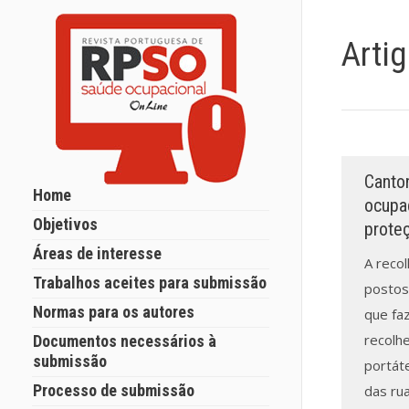
Arti
Canton
Home
ocupac
Objetivos
prote
Áreas de interesse
A recol
Trabalhos aceites para submissão
postos
Normas para os autores
que faz
recolh
Documentos necessários à
submissão
portáte
Processo de submissão
das ru