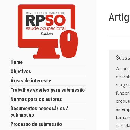
Arti
Substa
Home
O cons
Objetivos
de trab
Áreas de interesse
e a gr
Trabalhos aceites para submissão
funcio
Normas para os autores
produti
Documentos necessários à
as empr
submissão
tema m
Processo de submissão
parcel