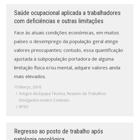
Saúde ocupacional aplicada a trabalhadores
Processo de submissão
com deficiências e outras limitações
Submeta aqui
Face às atuais condições económicas, em muitos
países o desemprego da população geral atinge
Formação Profissional
valores preocupantes; contudo, essa quantificação
Bolsa de emprego (oferta/
ajustada à subpopulação portadora de alguma
procura)
limitação física e/ou mental, adquire valores ainda
mais elevados.
Sugestões para os Leitores
Investigarem
10 Março, 2016
Artigos da Equipa Técnica
,
Resumo de Trabalhos
Congressos
Divulgados noutro Contexto
RPSO
Candidatura a revisor
Artigos recentes
Regresso ao posto de trabalho após
patologia oncológica