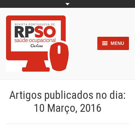
MENU
Home
Objetivos
Áreas de interesse
Artigos publicados no dia:
Trabalhos aceites para submissão
10 Março, 2016
Normas para os autores
Documentos necessários à
submissão