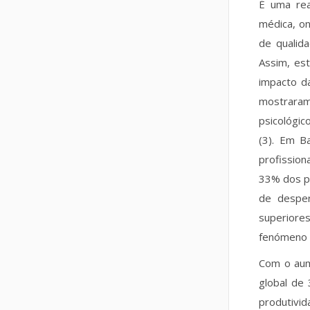
É uma rea
médica, o
de qualid
Assim, es
impacto d
mostraram
psicológic
(3). Em Ba
profission
33% dos pr
de desper
superiore
fenómeno e
Com o aum
global de 
produtivi