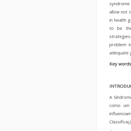
syndrome an
allow not 
in health 
to be the
strategies
problem i
adequate 
Key word
INTRODU
A Síndro
como um f
influenci
Classifica