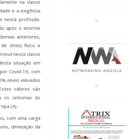
damente na classe
dade e a exigência
 nesta profissão.
udo após o enorme
demias anteriores,
l de
stress
físico e
rnout
nesta classe
 desta situação em
a por Covid-19, com
25% níveis elevados
 Estes valores são
ou os sintomas do
opa (4).
os, com uma carga
ismo, diminuição da