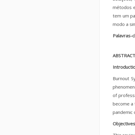
métodos e 
tem um pap
modo a sin
Palavras-
ABSTRAC
Introducti
Burnout Sy
phenomeno
of profess
become a f
pandemic o
Objective