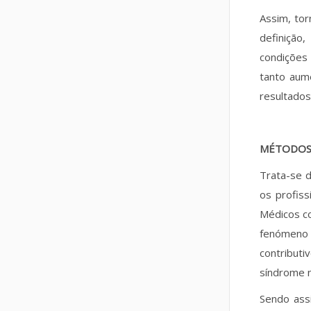
Assim, to
definição
condições
tanto aum
resultado
MÉTODO
Trata-se d
os profis
Médicos co
fenómeno 
contributi
síndrome 
Sendo assi