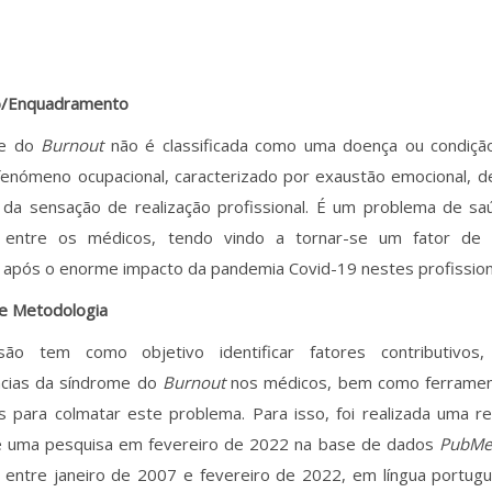
o/Enquadramento
me do
Burnout
não é classificada como uma doença ou condiçã
enómeno ocupacional, caracterizado por exaustão emocional, d
o da sensação de realização profissional. É um problema de s
 entre os médicos, tendo vindo a tornar-se um fator de 
após o enorme impacto da pandemia Covid-19 nestes profission
 e Metodologia
são tem como objetivo identificar fatores contributivos, 
cias da síndrome do
Burnout
nos médicos, bem como ferrament
s para colmatar este problema. Para isso, foi realizada uma rev
e uma pesquisa em fevereiro de 2022 na base de dados
PubMe
 entre janeiro de 2007 e fevereiro de 2022, em língua portugu