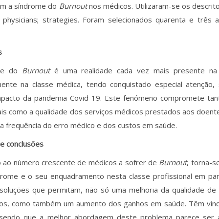
m a síndrome do
Burnout
nos médicos. Utilizaram-se os descrit
physicians; strategies. Foram selecionados quarenta e três ar
s
me do
Burnout
é uma realidade cada vez mais presente na 
nte na classe médica, tendo conquistado especial atenção,
pacto da pandemia Covid-19. Este fenómeno compromete tan
ais como a qualidade dos serviços médicos prestados aos doent
 frequência do erro médico e dos custos em saúde.
 e conclusões
 ao número crescente de médicos a sofrer de
Burnout
, torna-s
drome e o seu enquadramento nesta classe profissional em par
 soluções que permitam, não só uma melhoria da qualidade de 
os, como também um aumento dos ganhos em saúde. Têm vind
 sendo que a melhor abordagem deste problema parece ser a 