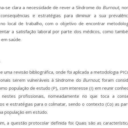
rna-se clara a necessidade de rever a Síndrome do
Burnout
, n
, consequências e estratégias para diminuir a sua prevalên
 no local de trabalho, com o objetivo de encontrar metodolo
entar a satisfação laboral por parte dos médicos, como tamb
s em saúde.
S
e uma revisão bibliográfica, onde foi aplicada a metodologia PI
sionais serem vulneráveis à Síndrome do
Burnout
, foram consi
mo população de estudo (P), com interesse (I) em reunir conhe
nestes profissionais, nomeadamente no que toca a conseq
vos e estratégias para o colmatar, sendo o contexto (Co) as par
na população em estudo.
m, a questão protocolar definida foi: Quais são as característ