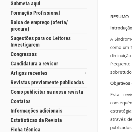
Submeta aqui
Formação Profissional
RESUMO
Bolsa de emprego (oferta/
Introduçã
procura)
Sugestões para os Leitores
A Síndro
Investigarem
como um f
Congressos
diminuiçã
Candidatura a revisor
frequente
sobretudo 
Artigos recentes
Revistas previamente publicadas
Objetivos
Como publicitar na nossa revista
Esta revi
Contatos
consequên
Informações adicionais
estratégia
através d
Estatísticas da Revista
publicados
Ficha técnica