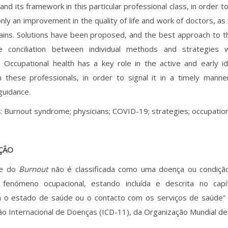
d its framework in this particular professional class, in order to
only an improvement in the quality of life and work of doctors, as
gains. Solutions have been proposed, and the best approach to 
 conciliation between individual methods and strategies wi
. Occupational health has a key role in the active and early ide
n these professionals, in order to signal it in a timely mann
guidance.
s
: Burnout syndrome; physicians; COVID-19; strategies; occupation
ÇÃO
me do
Burnout
não é classificada como uma doença ou condiçã
enómeno ocupacional, estando incluída e descrita no capí
am o estado de saúde ou o contacto com os serviços de saúde”
ção Internacional de Doenças (ICD-11), da Organização Mundial de