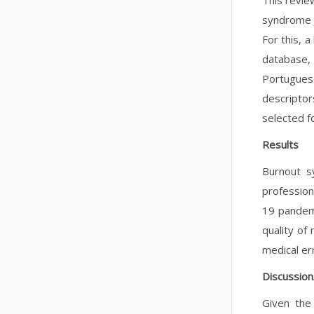
This revie
syndrome i
For this, 
database,
Portugue
descriptor
selected fo
Results
Burnout sy
profession
19 pandem
quality of
medical er
Discussion
Given the