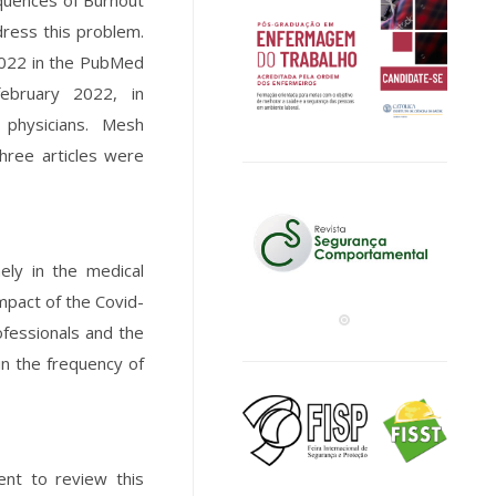
equences of Burnout
dress this problem.
 2022 in the PubMed
february 2022, in
physicians. Mesh
hree articles were
ely in the medical
mpact of the Covid-
fessionals and the
 in the frequency of
ent to review this