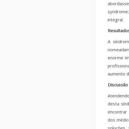
abordasse
syndrome; 
integral.
Resultado
A síndro
nomeadame
enorme im
profission
aumento da
Discussão
Atendendo
desta sín
encontrar
dos médic
soluções,