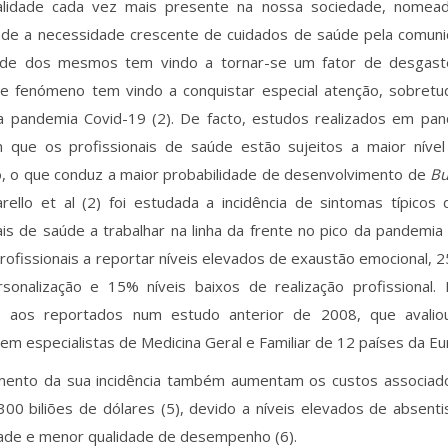
lidade cada vez mais presente na nossa sociedade, nomea
nde a necessidade crescente de cuidados de saúde pela comuni
ade dos mesmos tem vindo a tornar-se um fator de desgaste
te fenómeno tem vindo a conquistar especial atenção, sobret
a pandemia Covid-19 (2). De facto, estudos realizados em pan
 que os profissionais de saúde estão sujeitos a maior níve
o, o que conduz a maior probabilidade de desenvolvimento de
Bu
rello et al (2) foi estudada a incidência de sintomas típicos
ais de saúde a trabalhar na linha da frente no pico da pandemi
ofissionais a reportar níveis elevados de exaustão emocional, 
sonalização e 15% níveis baixos de realização profissional.
s aos reportados num estudo anterior de 2008, que avali
m especialistas de Medicina Geral e Familiar de 12 países da Eur
ento da sua incidência também aumentam os custos associad
300 biliões de dólares (5), devido a níveis elevados de absent
dade e menor qualidade de desempenho (6).