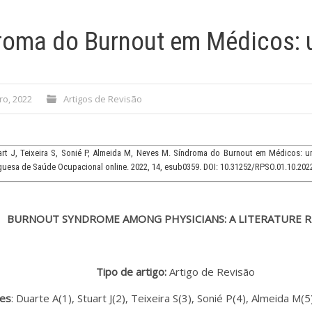
roma do Burnout em Médicos: u
ro, 2022
Artigos de Revisão
art J, Teixeira S, Sonié P, Almeida M, Neves M. Síndroma do Burnout em Médicos: um
guesa de Saúde Ocupacional online. 2022, 14, esub0359. DOI: 10.31252/RPSO.01.10.202
BURNOUT SYNDROME AMONG PHYSICIANS: A LITERATURE 
Tipo de artigo:
Artigo de Revisão
res
: Duarte A(1), Stuart J(2), Teixeira S(3), Sonié P(4), Almeida M(