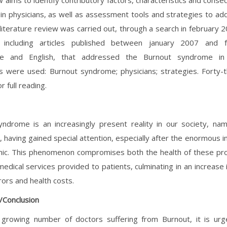
w aims to identify contributory factors, characteristics and cons
n physicians, as well as assessment tools and strategies to ad
a literature review was carried out, through a search in february
 including articles published between january 2007 and 
se and English, that addressed the Burnout syndrome in 
s were used: Burnout syndrome; physicians; strategies. Forty-t
r full reading.
ndrome is an increasingly present reality in our society, nam
, having gained special attention, especially after the enormous i
ic. This phenomenon compromises both the health of these pro
 medical services provided to patients, culminating in an increase
rors and health costs.
/Conclusion
 growing number of doctors suffering from Burnout, it is urg