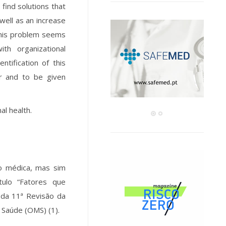
 find solutions that
 well as an increase
this problem seems
th organizational
ntification of this
er and to be given
al health.
o médica, mas sim
tulo “Fatores que
 da 11ª Revisão da
 Saúde (OMS) (1).