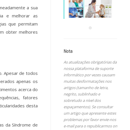
omeadamente a sua
cia e melhorar as
gias que permitam
ém obter melhores
Nota
As atualizações obrigatórias da
nossa plataforma de suporte
Co. Apesar de todos
informático por vezes causam
derados apenas os
muitas desformatações nos
artigos (tamanho de letra,
cimentos acerca do
negrito, sublinhado e
uências, fatores
sobretudo a nível dos
ticularidades desta
espaçamentos). Se consultar
um artigo que apresente estes
problemas por favor envie-nos
icas da Síndrome de
e-mail para o republicarmos on