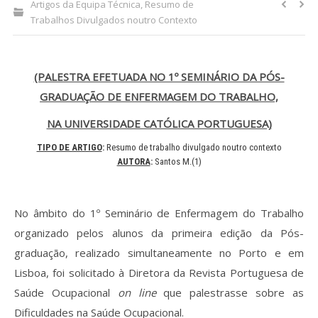
Artigos da Equipa Técnica
,
Resumo de
Trabalhos Divulgados noutro Contexto
Processo de submissão
Submeta aqui
(PALESTRA EFETUADA NO 1º SEMINÁRIO DA PÓS-
GRADUAÇÃO DE ENFERMAGEM DO TRABALHO,
Formação Profissional
NA UNIVERSIDADE CATÓLICA PORTUGUESA)
Bolsa de emprego (oferta/
procura)
TIPO DE ARTIGO
:
Resumo de trabalho divulgado noutro contexto
AUTORA
:
Santos M.(1)
Sugestões para os Leitores
Investigarem
No âmbito do 1º Seminário de Enfermagem do Trabalho
Congressos
organizado pelos alunos da primeira edição da Pós-
graduação, realizado simultaneamente no Porto e em
Candidatura a revisor
Lisboa, foi solicitado à Diretora da Revista Portuguesa de
Artigos recentes
Saúde Ocupacional
on line
que palestrasse sobre as
Dificuldades na Saúde Ocupacional.