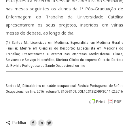
Esta palestra encerrou a sessão de abertura do Seminário;
nas mesas seguintes os alunos da 1ª Pós-Graduação de
Enfermagem do Trabalho da Universidade Católica
apresentarem os seus projetos, inseridos em várias
mesas de debate, ao longo do dia.
(1) Santos M.: Licenciada em Medicina; Especialista em Medicina Geral e
Familiar; Mestre em Ciências do Desporto; Especialista em Medicina do
Trabalho; Presentemente a exercer nas empresas Medicisforma, Clinae,
Servinecra e Serviço Intermédico; Diretora Clínica da empresa Quercia; Diretora
da Revista Portuguesa de Saúde Ocupacional on line
Santos M, Dificuldades na saúde ocupacional. Revista Portuguesa de Saúde
Ocupacional on line. 2016, volume 1, S106-S109. DOI:10.31252/RPSO.11.02.2016
Partilhar