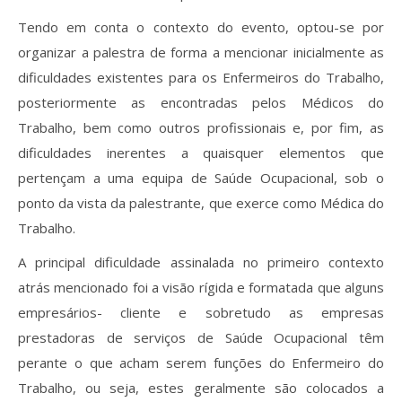
Revistas previamente publicadas
Tendo em conta o contexto do evento, optou-se por
Como publicitar na nossa revista
organizar a palestra de forma a mencionar inicialmente as
dificuldades existentes para os Enfermeiros do Trabalho,
Contatos
posteriormente as encontradas pelos Médicos do
Informações adicionais
Trabalho, bem como outros profissionais e, por fim, as
dificuldades inerentes a quaisquer elementos que
Estatísticas da Revista
pertençam a uma equipa de Saúde Ocupacional, sob o
ponto da vista da palestrante, que exerce como Médica do
Ficha técnica
Trabalho.
A principal dificuldade assinalada no primeiro contexto
atrás mencionado foi a visão rígida e formatada que alguns
empresários- cliente e sobretudo as empresas
prestadoras de serviços de Saúde Ocupacional têm
perante o que acham serem funções do Enfermeiro do
Trabalho, ou seja, estes geralmente são colocados a