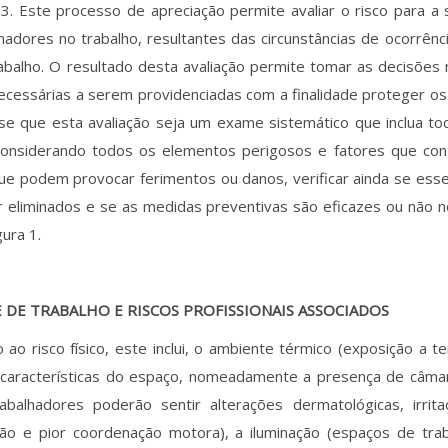
3. Este processo de apreciação permite avaliar o risco para a
hadores no trabalho, resultantes das circunstâncias de ocorrên
rabalho. O resultado desta avaliação permite tomar as decisões
cessárias a serem providenciadas com a finalidade proteger o
se que esta avaliação seja um exame sistemático que inclua t
 considerando todos os elementos perigosos e fatores que co
que podem provocar ferimentos ou danos, verificar ainda se es
eliminados e se as medidas preventivas são eficazes ou não no
gura 1.
 DE TRABALHO E RISCOS PROFISSIONAIS ASSOCIADOS
 ao risco físico, este inclui, o ambiente térmico (exposição a 
 características do espaço, nomeadamente a presença de câmara
abalhadores poderão sentir alterações dermatológicas, irritaç
ção e pior coordenação motora), a iluminação (espaços de tr