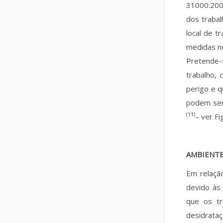
31000:200
dos trabal
local de t
medidas ne
Pretende-
trabalho,
perigo e 
podem ser 
(11)
– ver Fi
AMBIENTE
Em relação
devido às
que os tr
desidrata