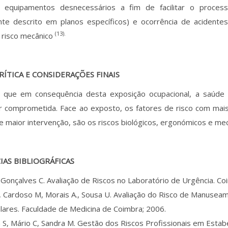
 equipamentos desnecessários a fim de facilitar o process
nte descrito em planos específicos) e ocorrência de acidente
(13).
 risco mecânico
RÍTICA E CONSIDERAÇÕES FINAIS
se que em consequência desta exposição ocupacional, a saúde
 comprometida. Face ao exposto, os fatores de risco com mais 
 maior intervenção, são os riscos biológicos, ergonómicos e mec
IAS BIBLIOGRÁFICAS
 Gonçalves C. Avaliação de Riscos no Laboratório de Urgência. Co
, Cardoso M, Morais A., Sousa U. Avaliação do Risco de Manuse
lares. Faculdade de Medicina de Coimbra; 2006.
a S, Mário C, Sandra M. Gestão dos Riscos Profissionais em Esta