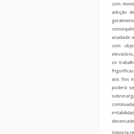
com níveis
adoção de
geralment
consequênc
acuidade a
com obje
elevatório
os trabal
frigorífic
aos fios e
poderá se
sobrecarg
continuad
irritabili
desencadea
Importa re