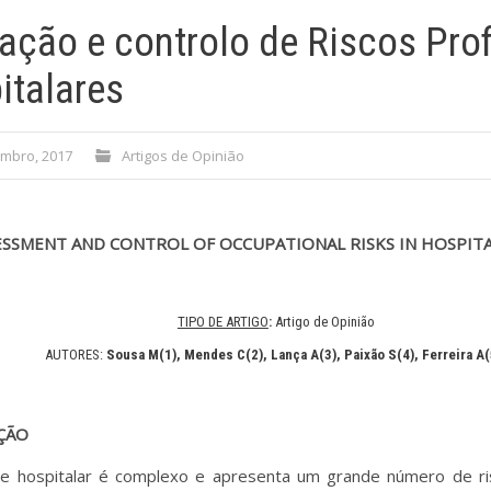
iação e controlo de Riscos Pro
italares
mbro, 2017
Artigos de Opinião
ESSMENT AND CONTROL OF OCCUPATIONAL RISKS IN HOSPIT
TIPO DE ARTIGO
:
Artigo de Opinião
AUTORES:
Sousa M(1), Mendes C(2)
,
Lança A(3), Paixão S(4), Ferreira A(
ÇÃO
e hospitalar é complexo e apresenta um grande número de ri