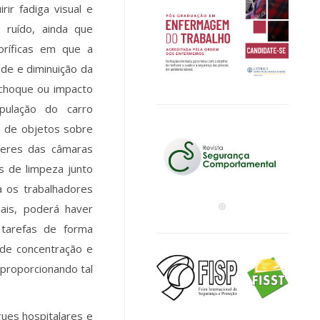
ir fadiga visual e
 ruído, ainda que
oríficas em que a
ade e diminuição da
 choque ou impacto
pulação do carro
a de objetos sobre
veres das câmaras
os de limpeza junto
ra os trabalhadores
iais, poderá haver
 tarefas de forma
 de concentração e
 proporcionando tal
ues hospitalares e