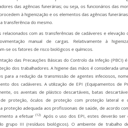
adores das agências funerárias; ou seja, os funcionários das m
procedem à higienização e os elementos das agências funerária
a transferência do mesmo.
 relacionados com as transferências de cadáveres e elevação d
vimentação manual de cargas. Relativamente à higieniz
m-se os fatores de risco biológicos e químicos.
ntação das Precauções Básicas do Controlo da Infeção (PBCI) é
oteção dos trabalhadores. A higiene das mãos é considerada um
es para a redução da transmissão de agentes infeciosos, no
nto dos cadáveres. A utilização de EPI (Equipamentos de Pro
ente, os aventais de plástico descartáveis, batas descartáveis
de proteção, óculos de proteção com proteção lateral e 
a proteção adequada aos profissionais de saúde, de acordo com
(12).
imento a efetuar
Após o uso dos EPI, estes deverão ser
do grupo III (resíduos biológicos). O ambiente de trabalho d