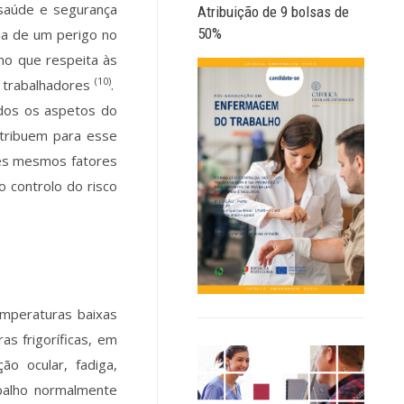
 saúde e segurança
Atribuição de 9 bolsas de
50%
cia de um perigo no
 no que respeita às
(10)
s trabalhadores
.
odos os aspetos do
ntribuem para esse
ses mesmos fatores
 controlo do risco
temperaturas baixas
s frigoríficas, em
ão ocular, fadiga,
abalho normalmente