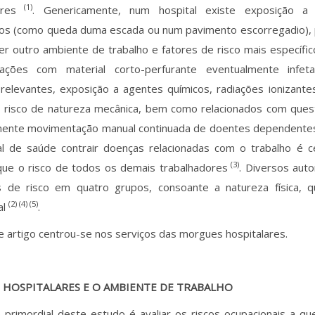
(1)
ores
. Genericamente, num hospital existe exposição a 
cos (como queda duma escada ou num pavimento escorregadio), p
r outro ambiente de trabalho e fatores de risco mais específic
rações com material corto-perfurante eventualmente infe
 relevantes, exposição a agentes químicos, radiações ionizante
e risco de natureza mecânica, bem como relacionados com que
nte movimentação manual continuada de doentes dependente
nal de saúde contrair doenças relacionadas com o trabalho é 
(3)
que o risco de todos os demais trabalhadores
. Diversos aut
s de risco em quatro grupos, consoante a natureza física, qu
(2) (4) (5)
al
.
 artigo centrou-se nos serviços das morgues hospitalares.
HOSPITALARES E O AMBIENTE DE TRABALHO
 primordial deste estudo é avaliar os riscos ocupacionais a qu