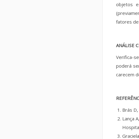
objetos e
(previame
fatores de
ANÁLISE C
Verifica-
poderá ser
carecem de
REFERÊNC
Brás D,
Lança A
Hospita
Graciel