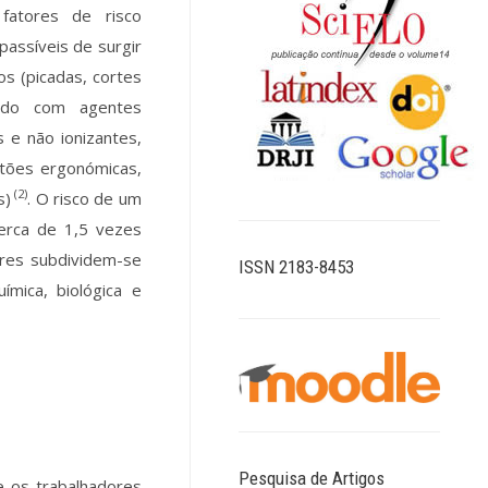
fatores de risco
assíveis de surgir
os (picadas, cortes
tado com agentes
s e não ionizantes,
stões ergonómicas,
(2)
s)
. O risco de um
cerca de 1,5 vezes
ores subdividem-se
ISSN 2183-8453
ímica, biológica e
Pesquisa de Artigos
e os trabalhadores