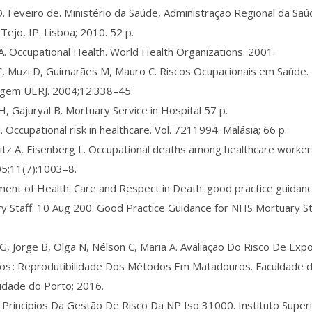
. Feveiro de. Ministério da Saúde, Administração Regional da Saú
Tejo, IP. Lisboa; 2010. 52 p.
A. Occupational Health. World Health Organizations. 2001.
, Muzi D, Guimarães M, Mauro C. Riscos Ocupacionais em Saúde.
gem UERJ. 2004;12:338–45.
H, Gajuryal B. Mortuary Service in Hospital 57 p.
. Occupational risk in healthcare. Vol. 7211994. Malásia; 66 p.
tz A, Eisenberg L. Occupational deaths among healthcare worker
05;11(7):1003–8.
ent of Health. Care and Respect in Death: good practice guidan
y Staff. 10 Aug 200. Good Practice Guidance for NHS Mortuary St
G, Jorge B, Olga N, Nélson C, Maria A. Avaliação Do Risco De Exp
cos : Reprodutibilidade Dos Métodos Em Matadouros. Faculdade 
idade do Porto; 2016.
. Princípios Da Gestão De Risco Da NP Iso 31000. Instituto Super