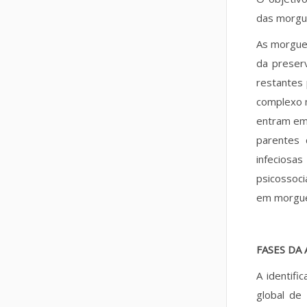
das morgu
As morgues
da preser
restantes 
complexo 
entram em 
parentes 
infeciosas
psicossoc
em morgue
FASES DA
A identifi
global de