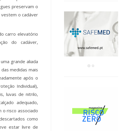
orgues preservam o
s vestem o cadáver
o carro elevatório
ação do cadáver,
 uma grande aliada
a das medidas mais
meadamente após o
teção Individual),
, luvas de nitrilo,
calçado adequado,
 o risco associado
 descartados como
eve estar livre de