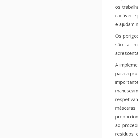
os trabalh
cadáver e 
e ajudam n
Os perigos
são a mo
acrescenta
A impleme
para a pr
important
manuseame
respetivam
máscaras 
proporcion
ao proced
resíduos 