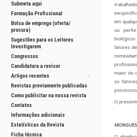
Submeta aqui
trabalhad
inespecífi
Formação Profissional
em qualque
Bolsa de emprego (oferta/
procura)
ou perfu
biológicos
Sugestões para os Leitores
Investigarem
fatores d
nomeadame
Congressos
profissio
Candidatura a revisor
maior do 
Artigos recentes
os fatore
Revistas previamente publicadas
psicossoci
Como publicitar na nossa revista
O presente
Contatos
Informações adicionais
Estatísticas da Revista
MORGUES 
Ficha técnica
O objetivo