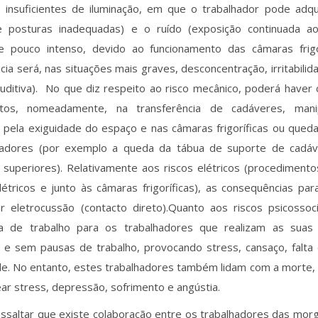
 insuficientes de iluminação, em que o trabalhador pode adquir
 posturas inadequadas) e o ruído (exposição continuada ao
e pouco intenso, devido ao funcionamento das câmaras frig
ia será, nas situações mais graves, desconcentração, irritabilid
uditiva). No que diz respeito ao risco mecânico, poderá haver
tos, nomeadamente, na transferência de cadáveres, mani
, pela exiguidade do espaço e nas câmaras frigoríficas ou qued
hadores (por exemplo a queda da tábua de suporte de cadá
as superiores). Relativamente aos riscos elétricos (procediment
létricos e junto às câmaras frigoríficas), as consequências pa
r eletrocussão (contacto direto).Quanto aos riscos psicossoc
a de trabalho para os trabalhadores que realizam as suas
a e sem pausas de trabalho, provocando stress, cansaço, falta
dade. No entanto, estes trabalhadores também lidam com a morte,
r stress, depressão, sofrimento e angústia.
ssaltar que existe colaboração entre os trabalhadores das morg