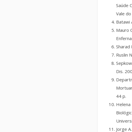
Saúde O
Vale do 
Batawi 
Mauro C
Enferna
Sharad 
Ruslin N
Sepkowi
Dis. 20
Departm
Mortuar
44 p.
Helena 
Biológi
Univers
Jorge A