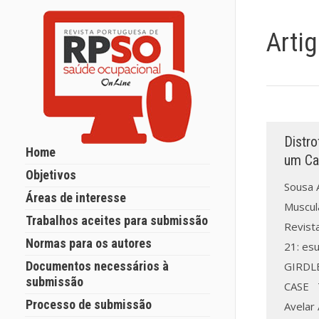
Arti
Distro
Home
um Ca
Objetivos
Sousa A
Áreas de interesse
Muscula
Trabalhos aceites para submissão
Revist
Normas para os autores
21: es
Documentos necessários à
GIRDL
submissão
CASE T
Processo de submissão
Avelar