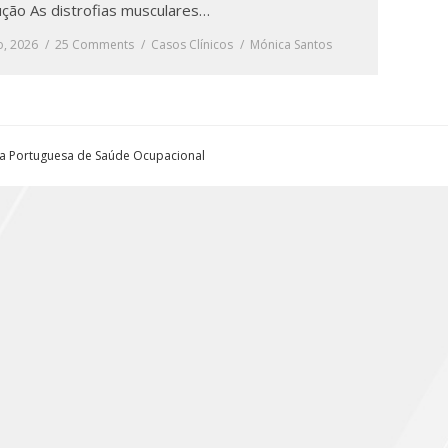
ução As distrofias musculares…
o, 2026
25 Comments
Casos Clínicos
Mónica Santos
ta Portuguesa de Saúde Ocupacional