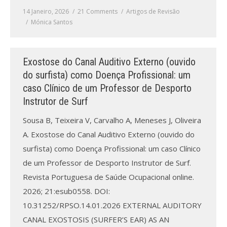
Revistas previamente publicadas
14 Janeiro, 2026
21 Comments
Artigos de Revisão
Mónica Santos
Como publicitar na nossa revista
Contatos
Exostose do Canal Auditivo Externo (ouvido
Informações adicionais
do surfista) como Doença Profissional: um
caso Clínico de um Professor de Desporto
Estatísticas da Revista
Instrutor de Surf
Ficha técnica
Sousa B, Teixeira V, Carvalho A, Meneses J, Oliveira
A. Exostose do Canal Auditivo Externo (ouvido do
surfista) como Doença Profissional: um caso Clínico
de um Professor de Desporto Instrutor de Surf.
Revista Portuguesa de Saúde Ocupacional online.
2026; 21:esub0558. DOI:
10.31252/RPSO.14.01.2026 EXTERNAL AUDITORY
CANAL EXOSTOSIS (SURFER’S EAR) AS AN