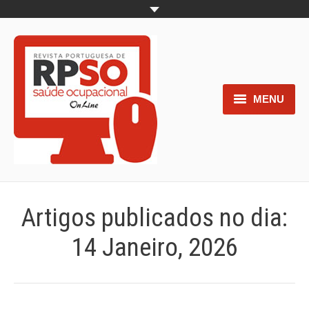
MENU
Home
Objetivos
Áreas de interesse
Artigos publicados no dia:
Trabalhos aceites para submissão
14 Janeiro, 2026
Normas para os autores
Documentos necessários à
submissão