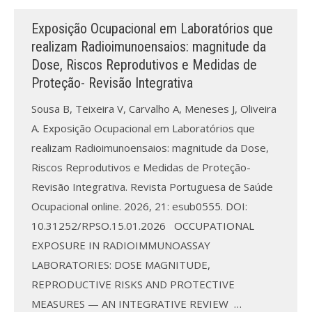
Exposição Ocupacional em Laboratórios que
Processo de submissão
realizam Radioimunoensaios: magnitude da
Dose, Riscos Reprodutivos e Medidas de
Submeta aqui
Proteção- Revisão Integrativa
Formação Profissional
Sousa B, Teixeira V, Carvalho A, Meneses J, Oliveira
Bolsa de emprego (oferta/
A. Exposição Ocupacional em Laboratórios que
procura)
realizam Radioimunoensaios: magnitude da Dose,
Riscos Reprodutivos e Medidas de Proteção-
Sugestões para os Leitores
Investigarem
Revisão Integrativa. Revista Portuguesa de Saúde
Ocupacional online. 2026, 21: esub0555. DOI:
Congressos
10.31252/RPSO.15.01.2026 OCCUPATIONAL
EXPOSURE IN RADIOIMMUNOASSAY
Candidatura a revisor
LABORATORIES: DOSE MAGNITUDE,
Artigos recentes
REPRODUCTIVE RISKS AND PROTECTIVE
MEASURES — AN INTEGRATIVE REVIEW …