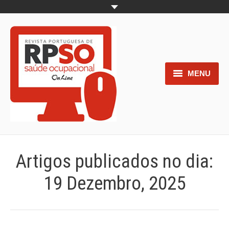
MENU
Home
Objetivos
Áreas de interesse
Artigos publicados no dia:
Trabalhos aceites para submissão
19 Dezembro, 2025
Normas para os autores
Documentos necessários à
submissão