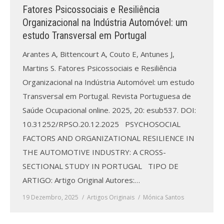
Revistas previamente publicadas
Fatores Psicossociais e Resiliência
Organizacional na Indústria Automóvel: um
Como publicitar na nossa revista
estudo Transversal em Portugal
Contatos
Arantes A, Bittencourt A, Couto E, Antunes J,
Martins S. Fatores Psicossociais e Resiliência
Informações adicionais
Organizacional na Indústria Automóvel: um estudo
Estatísticas da Revista
Transversal em Portugal. Revista Portuguesa de
Saúde Ocupacional online. 2025, 20: esub537. DOI:
Ficha técnica
10.31252/RPSO.20.12.2025 PSYCHOSOCIAL
FACTORS AND ORGANIZATIONAL RESILIENCE IN
THE AUTOMOTIVE INDUSTRY: A CROSS-
SECTIONAL STUDY IN PORTUGAL TIPO DE
ARTIGO: Artigo Original Autores:…
19 Dezembro, 2025
Artigos Originais
Mónica Santos