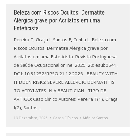
Beleza com Riscos Ocultos: Dermatite
Processo de submissão
Alérgica grave por Acrilatos em uma
Esteticista
Submeta aqui
Pereira T, Graça I, Santos F, Cunha L. Beleza com
Formação Profissional
Riscos Ocultos: Dermatite Alérgica grave por
Bolsa de emprego (oferta/
Acrilatos em uma Esteticista. Revista Portuguesa
procura)
de Saúde Ocupacional online. 2025; 20: esub0541.
DOI: 10.31252/RPSO.21.12.2025 BEAUTY WITH
Sugestões para os Leitores
Investigarem
HIDDEN RISKS: SEVERE ALLERGIC DERMATITIS
TO ACRYLATES IN A BEAUTICIAN TIPO DE
Congressos
ARTIGO: Caso Clínico Autores: Pereira T(1), Graça
I(2), Santos…
Candidatura a revisor
19 Dezembro, 2025
Casos Clínicos
Mónica Santos
Artigos recentes