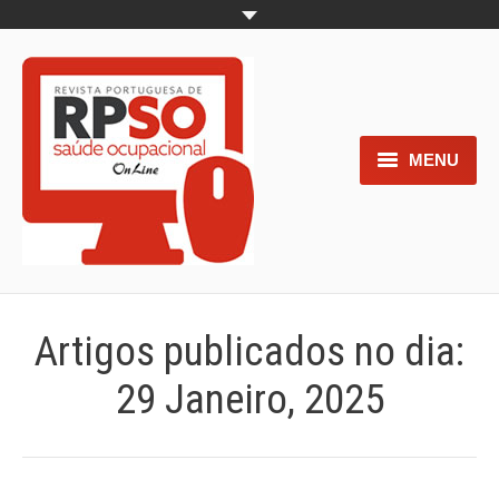
MENU
Home
Objetivos
Áreas de interesse
Artigos publicados no dia:
Trabalhos aceites para submissão
29 Janeiro, 2025
Normas para os autores
Documentos necessários à
submissão