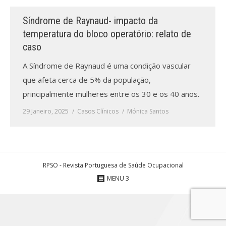
Síndrome de Raynaud- impacto da
Processo de submissão
temperatura do bloco operatório: relato de
caso
Submeta aqui
A Síndrome de Raynaud é uma condição vascular
Formação Profissional
que afeta cerca de 5% da população,
Bolsa de emprego (oferta/
principalmente mulheres entre os 30 e os 40 anos.
procura)
29 Janeiro, 2025
Casos Clínicos
Mónica Santos
Sugestões para os Leitores
Investigarem
Congressos
RPSO - Revista Portuguesa de Saúde Ocupacional
MENU 3
Candidatura a revisor
Artigos recentes