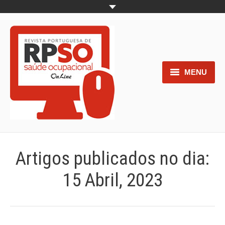
MENU
Home
Objetivos
Áreas de interesse
Artigos publicados no dia:
Trabalhos aceites para submissão
15 Abril, 2023
Normas para os autores
Documentos necessários à
submissão