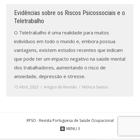
Evidências sobre os Riscos Psicossociais e o
Processo de submissão
Teletrabalho
Submeta aqui
O Teletrabalho é uma realidade para muitos
indivíduos em todo o mundo e, embora possua
Formação Profissional
vantagens, existem estudos recentes que indicam
Bolsa de emprego (oferta/
que pode ter um impacto negativo na saúde mental
procura)
dos trabalhadores, aumentando o risco de
ansiedade, depressão e stresse.
Sugestões para os Leitores
Investigarem
15 Abril, 2023
Artigos de Revisão
Mónica Santos
Congressos
Candidatura a revisor
RPSO - Revista Portuguesa de Saúde Ocupacional
Artigos recentes
MENU 3