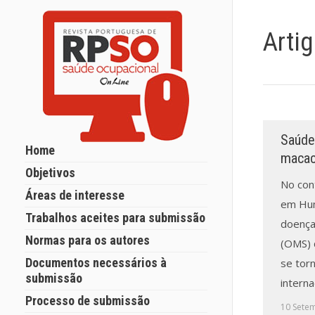
Arti
Saúde 
Home
macac
Objetivos
No con
Áreas de interesse
em Hum
Trabalhos aceites para submissão
doença
Normas para os autores
(OMS) 
Documentos necessários à
se tor
submissão
interna
Processo de submissão
10 Sete