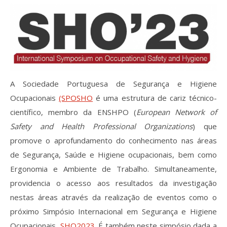
Processo de submissão
Submeta aqui
Formação Profissional
A Sociedade Portuguesa de Segurança e Higiene
Bolsa de emprego (oferta/
Ocupacionais
(SPOSHO
é uma estrutura de cariz técnico-
procura)
científico, membro da ENSHPO (
European Network of
Sugestões para os Leitores
Safety and Health Professional Organizations
) que
Investigarem
promove o aprofundamento do conhecimento nas áreas
de Segurança, Saúde e Higiene ocupacionais, bem como
Congressos
Ergonomia e Ambiente de Trabalho. Simultaneamente,
Candidatura a revisor
providencia o acesso aos resultados da investigação
nestas áreas através da realização de eventos como o
Artigos recentes
próximo Simpósio Internacional em Segurança e Higiene
Ocupacionais,
SHO2023
. É também neste simpósio dada a