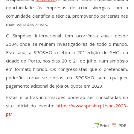
Revistas previamente publicadas
oportunidade às empresas de criar sinergias com a
Como publicitar na nossa revista
comunidade científica e técnica, promovendo parcerias nas
mais variadas áreas.
Contatos
O Simpósio Internacional tem ocorrência anual desde
Informações adicionais
2004, onde se reúnem investigadores de todo o mundo.
Este ano, a SPOSHO celebra a 20ª edição do SHO, na
Estatísticas da Revista
cidade do Porto, nos dias 20 e 21 de julho, num simpósio
em formato híbrido. Os congressistas que o pretendam,
Ficha técnica
poderão tornar-se sócios da SPOSHO sem qualquer
pagamento adicional de Jóia ou quota em 2023.
Estas e outras informações poderão ser consultadas no
site oficial do evento:
https://www.sposho.pt/sho-2023-
pt/