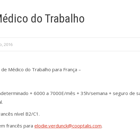
Médico do Trabalho
o, 2016
 de Médico do Trabalho para França –
indeterminado + 6000 a 7000E/mês + 35h/semana + seguro de s
l.
rancês nível B2/C1.
em francês para
elodie.verdunck@cooptalis.com
.