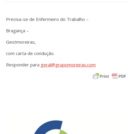
Processo de submissão
Precisa-se de Enfermeiro do Trabalho –
Submeta aqui
Bragança –
Formação Profissional
Gestmoreiras,
com carta de condução.
Bolsa de emprego (oferta/
procura)
Responder para
geral@grupomoreiras.com
Sugestões para os Leitores
Investigarem
Congressos
Candidatura a revisor
Artigos recentes