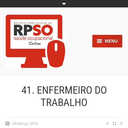
MENU
Home
Objetivos
Áreas de interesse
41. ENFERMEIRO DO
Trabalhos aceites para submissão
TRABALHO
Normas para os autores
Documentos necessários à
24 Março, 2016
submissão