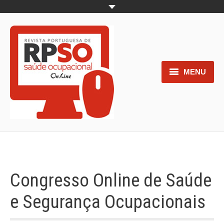
MENU
Home
Objetivos
Áreas de interesse
Trabalhos aceites para submissão
Congresso Online de Saúde
Normas para os autores
e Segurança Ocupacionais
Documentos necessários à
submissão