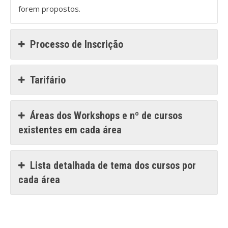
Revistas previamente publicadas
forem propostos.
Como publicitar na nossa revista
Processo de Inscrição
Contatos
Informações adicionais
Tarifário
Estatísticas da Revista
Áreas dos Workshops e nº de cursos
Ficha técnica
existentes em cada área
Lista detalhada de tema dos cursos por
cada área