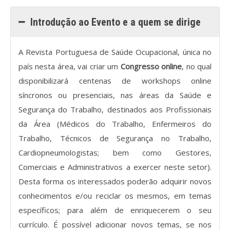
Introdução ao Evento e a quem se dirige
Processo de submissão
Submeta aqui
A Revista Portuguesa de Saúde Ocupacional, única no
país nesta área, vai criar um
Congresso online
, no qual
Formação Profissional
disponibilizará centenas de workshops online
Bolsa de emprego (oferta/
síncronos ou presenciais, nas áreas da Saúde e
procura)
Segurança do Trabalho, destinados aos Profissionais
da Área (Médicos do Trabalho, Enfermeiros do
Sugestões para os Leitores
Investigarem
Trabalho, Técnicos de Segurança no Trabalho,
Cardiopneumologistas; bem como Gestores,
Congressos
Comerciais e Administrativos a exercer neste setor).
Desta forma os interessados poderão adquirir novos
Candidatura a revisor
conhecimentos e/ou reciclar os mesmos, em temas
Artigos recentes
específicos; para além de enriquecerem o seu
currículo. É possível adicionar novos temas, se nos