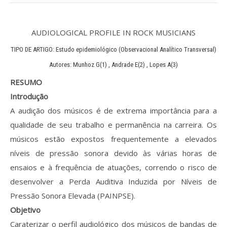
Processo de submissão
AUDIOLOGICAL PROFILE IN ROCK MUSICIANS
Submeta aqui
TIPO DE ARTIGO: Estudo epidemiológico (Observacional Analítico Transversal)
Autores: Munhoz G(1) , Andrade E(2) , Lopes A(3)
Formação Profissional
RESUMO
Bolsa de emprego (oferta/
Introdução
procura)
A audição dos músicos é de extrema importância para a
qualidade de seu trabalho e permanência na carreira. Os
Sugestões para os Leitores
Investigarem
músicos estão expostos frequentemente a elevados
níveis de pressão sonora devido às várias horas de
Congressos
ensaios e à frequência de atuações, correndo o risco de
desenvolver a Perda Auditiva Induzida por Níveis de
Candidatura a revisor
Pressão Sonora Elevada (PAINPSE).
Artigos recentes
Objetivo
Caraterizar o perfil audiológico dos músicos de bandas de