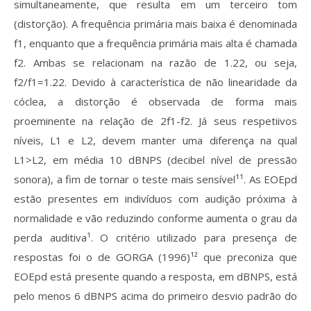
simultaneamente, que resulta em um terceiro tom
(distorção). A frequência primária mais baixa é denominada
f1, enquanto que a frequência primária mais alta é chamada
f2. Ambas se relacionam na razão de 1.22, ou seja,
f2/f1=1.22. Devido à característica de não linearidade da
cóclea, a distorção é observada de forma mais
proeminente na relação de 2f1-f2. Já seus respetiivos
níveis, L1 e L2, devem manter uma diferença na qual
L1>L2, em média 10 dBNPS (decibel nível de pressão
sonora), a fim de tornar o teste mais sensível¹¹. As EOEpd
estão presentes em indivíduos com audição próxima à
normalidade e vão reduzindo conforme aumenta o grau da
perda auditiva¹. O critério utilizado para presença de
respostas foi o de GORGA (1996)¹² que preconiza que
EOEpd está presente quando a resposta, em dBNPS, está
pelo menos 6 dBNPS acima do primeiro desvio padrão do