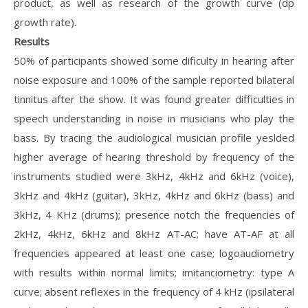
product, as well as research of the growth curve (dp
growth rate).
Results
50% of participants showed some dificulty in hearing after
noise exposure and 100% of the sample reported bilateral
tinnitus after the show. It was found greater difficulties in
speech understanding in noise in musicians who play the
bass. By tracing the audiological musician profile yeslded
higher average of hearing threshold by frequency of the
instruments studied were 3kHz, 4kHz and 6kHz (voice),
3kHz and 4kHz (guitar), 3kHz, 4kHz and 6kHz (bass) and
3kHz, 4 KHz (drums); presence notch the frequencies of
2kHz, 4kHz, 6kHz and 8kHz AT-AC; have AT-AF at all
frequencies appeared at least one case; logoaudiometry
with results within normal limits; imitanciometry: type A
curve; absent reflexes in the frequency of 4 kHz (ipsilateral