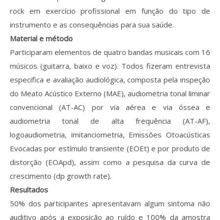
Revistas previamente publicadas
rock em exercício profissional em função do tipo de
Como publicitar na nossa revista
instrumento e as consequências para sua saúde.
Material e método
Contatos
Participaram elementos de quatro bandas musicais com 16
músicos (guitarra, baixo e voz). Todos fizeram entrevista
Informações adicionais
especifica e avaliação audiológica, composta pela inspeção
Estatísticas da Revista
do Meato Acústico Externo (MAE), audiometria tonal liminar
convencional (AT-AC) por via aérea e via óssea e
Ficha técnica
audiometria tonal de alta frequência (AT-AF),
logoaudiometria, imitanciometria, Emissões Otoacústicas
Evocadas por estímulo transiente (EOEt) e por produto de
distorção (EOApd), assim como a pesquisa da curva de
crescimento (dp growth rate).
Resultados
50% dos participantes apresentavam algum sintoma não
auditivo após a exposição ao ruído e 100% da amostra